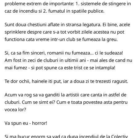
probleme extrem de importante: 1. sistemele de stingere in
caz de incendiu si 2. fumatul in spatiile publice.
Sunt doua chestiuni aflate in stransa legatura. Ei bine, acele
sprinklere despre care s-a tot vorbit zilele acestea nu pot
functiona cata vreme intr-un club se fumeaza la greu.
Si, ca sa fim sinceri, romanii nu fumeaza... ci le sudeaza!
Am fost in zeci de cluburi in ultimii ani - mai ales de cand nu
mai fumez - si pot spune ca este trist ce se intampla!
Te dor ochii, hainele iti put, iar a doua zi te trezesti ragusit.
Acum va rog sa va ganditi la artistii care canta in astfel de
cluburi. Cum se simt ei? Cum e toata povestea asta pentru
vocea lor?
Va spun eu - horror!
Si ma bucur enorm sa vad ca dupa incendiul de la Colectiv