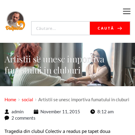
CAUTĂ
Artistii se unesc importiva
fumatului in cluburi
Home
social
Artistii se unesc importiva fumatului in cluburi
admin
November 11, 2015
8:12 am
2 comments
Tragedia din clubul Colectiv a readus pe tapet doua