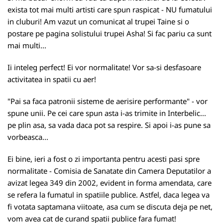
exista tot mai multi artisti care spun raspicat - NU fumatului
in cluburi! Am vazut un comunicat al trupei Taine si o
postare pe pagina solistului trupei Asha! Si fac pariu ca sunt
mai multi...
Ii inteleg perfect! Ei vor normalitate! Vor sa-si desfasoare
activitatea in spatii cu aer!
"Pai sa faca patronii sisteme de aerisire performante" - vor
spune unii. Pe cei care spun asta i-as trimite in Interbelic...
pe plin asa, sa vada daca pot sa respire. Si apoi i-as pune sa
vorbeasca...
Ei bine, ieri a fost o zi importanta pentru acesti pasi spre
normalitate - Comisia de Sanatate din Camera Deputatilor a
avizat legea 349 din 2002, evident in forma amendata, care
se refera la fumatul in spatiile publice. Astfel, daca legea va
fi votata saptamana viitoate, asa cum se discuta deja pe net,
vom avea cat de curand spatii publice fara fumat!