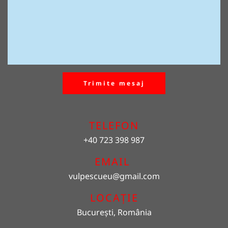
Trimite mesaj
TELEFON
+40 723 398 987
EMAIL 
vulpescueu
@gmail.com
LOCAȚIE
București, România