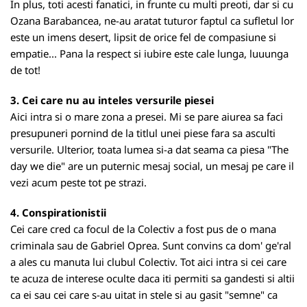
In plus, toti acesti fanatici, in frunte cu multi preoti, dar si cu
Ozana Barabancea, ne-au aratat tuturor faptul ca sufletul lor
este un imens desert, lipsit de orice fel de compasiune si
empatie... Pana la respect si iubire este cale lunga, luuunga
de tot!
3. Cei care nu au inteles versurile piesei
Aici intra si o mare zona a presei. Mi se pare aiurea sa faci
presupuneri pornind de la titlul unei piese fara sa asculti
versurile. Ulterior, toata lumea si-a dat seama ca piesa "The
day we die" are un puternic mesaj social, un mesaj pe care il
vezi acum peste tot pe strazi.
4. Conspirationistii
Cei care cred ca focul de la Colectiv a fost pus de o mana
criminala sau de Gabriel Oprea. Sunt convins ca dom' ge'ral
a ales cu manuta lui clubul Colectiv. Tot aici intra si cei care
te acuza de interese oculte daca iti permiti sa gandesti si altii
ca ei sau cei care s-au uitat in stele si au gasit "semne" ca