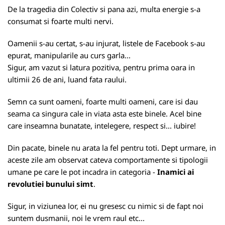
De la tragedia din Colectiv si pana azi, multa energie s-a
consumat si foarte multi nervi.
Oamenii s-au certat, s-au injurat, listele de Facebook s-au
epurat, manipularile au curs garla...
Sigur, am vazut si latura pozitiva, pentru prima oara in
ultimii 26 de ani, luand fata raului.
Semn ca sunt oameni, foarte multi oameni, care isi dau
seama ca singura cale in viata asta este binele. Acel bine
care inseamna bunatate, intelegere, respect si... iubire!
Din pacate, binele nu arata la fel pentru toti. Dept urmare, in
aceste zile am observat cateva comportamente si tipologii
umane pe care le pot incadra in categoria -
Inamici ai
revolutiei bunului simt
.
Sigur, in viziunea lor, ei nu gresesc cu nimic si de fapt noi
suntem dusmanii, noi le vrem raul etc...