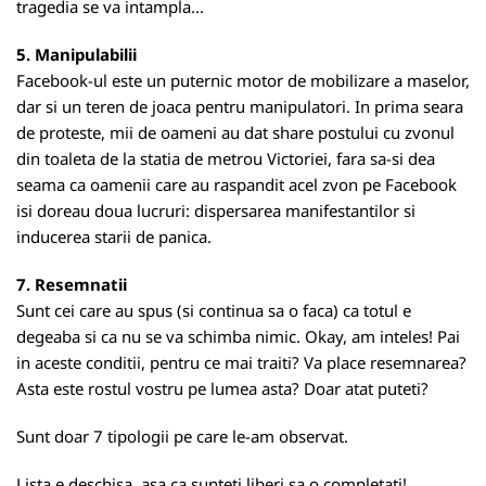
tragedia se va intampla...
5. Manipulabilii
Facebook-ul este un puternic motor de mobilizare a maselor,
dar si un teren de joaca pentru manipulatori. In prima seara
de proteste, mii de oameni au dat share postului cu zvonul
din toaleta de la statia de metrou Victoriei, fara sa-si dea
seama ca oamenii care au raspandit acel zvon pe Facebook
isi doreau doua lucruri: dispersarea manifestantilor si
inducerea starii de panica.
7. Resemnatii
Sunt cei care au spus (si continua sa o faca) ca totul e
degeaba si ca nu se va schimba nimic. Okay, am inteles! Pai
in aceste conditii, pentru ce mai traiti? Va place resemnarea?
Asta este rostul vostru pe lumea asta? Doar atat puteti?
Sunt doar 7 tipologii pe care le-am observat.
Lista e deschisa, asa ca sunteti liberi sa o completati!