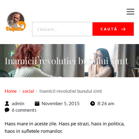
CAUTĂ
Inamicii revolutiei bunului simt
Home
social
Inamicii revolutiei bunului simt
admin
November 5, 2015
8:26 am
6 comments
Haos mare in aceste zile. Haos pe strazi, haos in politica,
haos in sufletele romanilor.