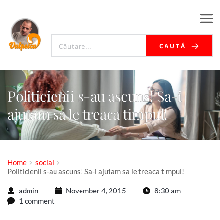
CAUTĂ
Politicienii s-au ascuns! Sa-i
ajutam sa le treaca timpul!
Home
social
Politicienii s-au ascuns! Sa-i ajutam sa le treaca timpul!
admin
November 4, 2015
8:30 am
1 comment