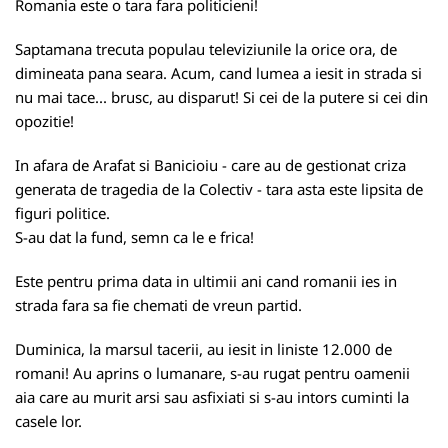
Romania este o tara fara politicieni!
Saptamana trecuta populau televiziunile la orice ora, de
dimineata pana seara. Acum, cand lumea a iesit in strada si
nu mai tace... brusc, au disparut! Si cei de la putere si cei din
opozitie!
In afara de Arafat si Banicioiu - care au de gestionat criza
generata de tragedia de la Colectiv - tara asta este lipsita de
figuri politice.
S-au dat la fund, semn ca le e frica!
Este pentru prima data in ultimii ani cand romanii ies in
strada fara sa fie chemati de vreun partid.
Duminica, la marsul tacerii, au iesit in liniste 12.000 de
romani! Au aprins o lumanare, s-au rugat pentru oamenii
aia care au murit arsi sau asfixiati si s-au intors cuminti la
casele lor.