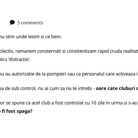
5 comments
 nu stim unde iesim si ce bem.
lectiv, ramanem consternati si constientizam rapid cruda realitate
u 'distractie'.
nu au autorizatie de la pompieri sau ca personalul care activeaza i
a de sub control, nu ai cum sa nu te intrebi -
oare cate cluburi c
izor se spune ca acel club a fost controlat cu 10 zile in urma si s-a
 fi fost spaga?