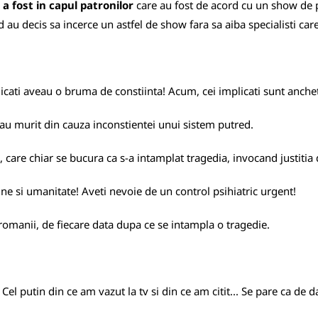
 a fost in capul patronilor
care au fost de acord cu un show de pi
 au decis sa incerce un astfel de show fara sa aiba specialisti car
cati aveau o bruma de constiinta! Acum, cei implicati sunt anchetat
i au murit din cauza inconstientei unui sistem putred.
i, care chiar se bucura ca s-a intamplat tragedia, invocand justitia 
e si umanitate! Aveti nevoie de un control psihiatric urgent!
 romanii, de fiecare data dupa ce se intampla o tragedie.
Cel putin din ce am vazut la tv si din ce am citit... Se pare ca de d