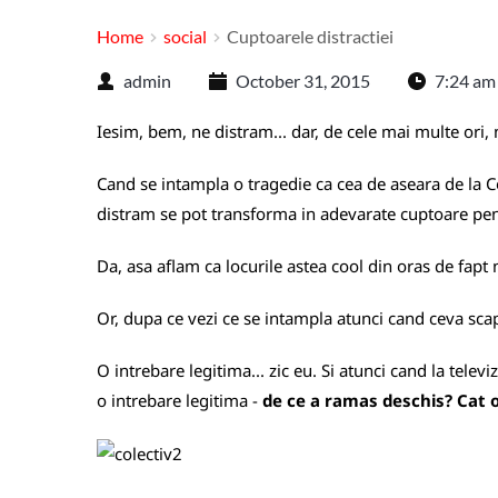
Home
social
Cuptoarele distractiei
admin
October 31, 2015
7:24 am
Iesim, bem, ne distram... dar, de cele mai multe ori,
Cand se intampla o tragedie ca cea de aseara de la Co
distram se pot transforma in adevarate cuptoare pentr
Da, asa aflam ca locurile astea cool din oras de fapt 
Or, dupa ce vezi ce se intampla atunci cand ceva scap
O intrebare legitima... zic eu. Si atunci cand la telev
o intrebare legitima -
de ce a ramas deschis? Cat o