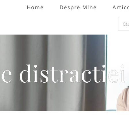
Home
Despre Mine
Artic
e distractiei