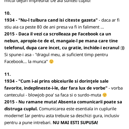
micul dejun impreuna! De aia sunteti cuplu!
10.
1934 - "Nu-l tulbura cand isi citeste gazeta"
- daca ar fi
stiu aia ca peste 80 de ani presa va fi in faliment ...
2015 - Daca il vezi ca scrolleaza pe Facebook ca un
nebun, apropie-te de el, mangaie-l pe mana care tine
telefonul, dupa care incet, cu gratie, inchide-i ecranul :))
Si spune-i asa - "dragul meu, ai suficient timp pentru
Facebook... la munca"
11.
1934 - "Cum i-ai prins obiceiurile si dorinţele sale
favorite, indeplineste-i-le, dar fara lux de vorbe"
- vorba
cantecului - blowjob poa' sa faca si o surdo-muta
2015 - Nu ramane muta! Absenta comunicarii poate sa
distruga cuplul.
Comunicarea este esentiala in cuplurile
moderne! Iar pentru asta trebuie sa deschizi gura, inclusiv
pentru a pune intrebari.
NU MAI ESTI SUPUSA!