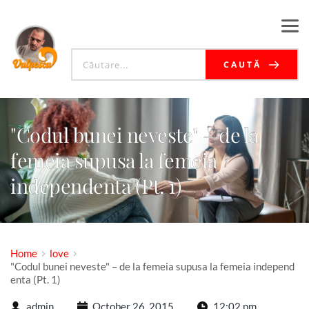
CAUTĂ
"Codul bunei neveste" – de la
femeia supusa la femeia
independenta (Pt. 1)
Home
love
"Codul bunei neveste" – de la femeia supusa la femeia independ
enta (Pt. 1)
admin
October 26, 2015
12:02 pm