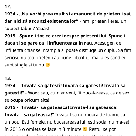
12.
1934 - „Nu vorbi prea mult si amanuntit de prietenii sai,
dar nici să ascunzi existenta lor“
- hm, prietenii erau un
subiect tabuu? Yaaak!
2015 - Spune-i tot ce crezi despre prietenii lui. Spune-i
daca ti se pare ca il influenteaza in rau.
Acest gen de
influenta chiar se intampla si poate distruge un cuplu. Sa fim
seriosi, nu toti prietenii au bune intentii... mai ales cand ei
sunt single si tu nu
13.
1934 - "Invata sa gatesti! Invata sa gatesti! Invata sa
gatesti!"
- Wow, sau, cum ar veni, fii bucatareasa, ca de sex
se ocupa oricum alta!
2015 - "Invata-l sa gateasca! Invata-l sa gateasca!
Invata-l sa gateasca!"
Invata-l sa nu moara de foame ca
un bou! Esti femeie, nu bucatareasa lui, esti sotia, nu ma-sa!
In 2015 o omleta se face in 3 minute
Restul se pot