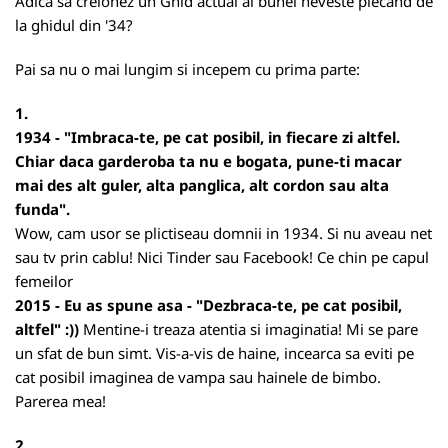
Adica sa creionez un Ghid actual al bunei neveste plecand de
la ghidul din '34?
Pai sa nu o mai lungim si incepem cu prima parte:
1.
1934 - "Imbraca-te, pe cat posibil, in fiecare zi altfel.
Chiar daca garderoba ta nu e bogata, pune-ti macar
mai des alt guler, alta panglica, alt cordon sau alta
funda".
Wow, cam usor se plictiseau domnii in 1934. Si nu aveau net
sau tv prin cablu! Nici Tinder sau Facebook! Ce chin pe capul
femeilor
2015 - Eu as spune asa - "Dezbraca-te, pe cat posibil,
altfel" :))
Mentine-i treaza atentia si imaginatia! Mi se pare
un sfat de bun simt. Vis-a-vis de haine, incearca sa eviti pe
cat posibil imaginea de vampa sau hainele de bimbo.
Parerea mea!
2.