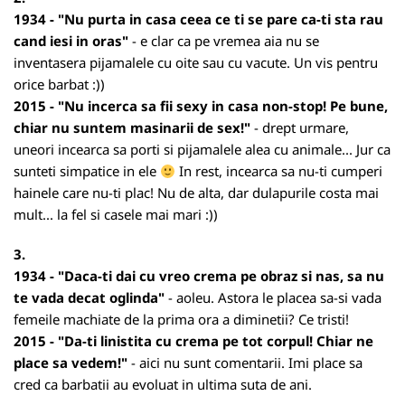
1934 - "Nu purta in casa ceea ce ti se pare ca-ti sta rau
cand iesi in oras"
- e clar ca pe vremea aia nu se
inventasera pijamalele cu oite sau cu vacute. Un vis pentru
orice barbat :))
2015 - "Nu incerca sa fii sexy in casa non-stop! Pe bune,
chiar nu suntem masinarii de sex!"
- drept urmare,
uneori incearca sa porti si pijamalele alea cu animale... Jur ca
sunteti simpatice in ele
In rest, incearca sa nu-ti cumperi
hainele care nu-ti plac! Nu de alta, dar dulapurile costa mai
mult... la fel si casele mai mari :))
3.
1934 - "Daca-ti dai cu vreo crema pe obraz si nas, sa nu
te vada decat oglinda"
- aoleu. Astora le placea sa-si vada
femeile machiate de la prima ora a diminetii? Ce tristi!
2015 - "Da-ti linistita cu crema pe tot corpul! Chiar ne
place sa vedem!"
- aici nu sunt comentarii. Imi place sa
cred ca barbatii au evoluat in ultima suta de ani.