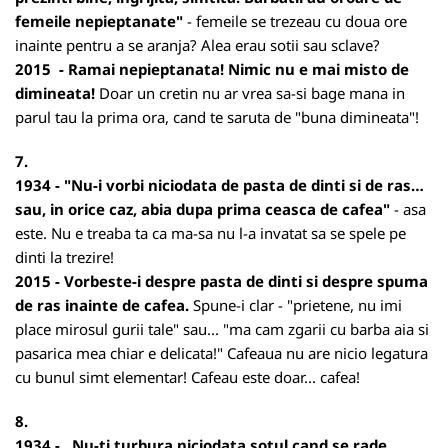
femeile nepieptanate"
- femeile se trezeau cu doua ore
inainte pentru a se aranja? Alea erau sotii sau sclave?
2015 - Ramai nepieptanata! Nimic nu e mai misto de
dimineata!
Doar un cretin nu ar vrea sa-si bage mana in
parul tau la prima ora, cand te saruta de "buna dimineata"!
7.
1934 - "Nu-i vorbi niciodata de pasta de dinti si de ras…
sau, in orice caz, abia dupa prima ceasca de cafea"
- asa
este. Nu e treaba ta ca ma-sa nu l-a invatat sa se spele pe
dinti la trezire!
2015 - Vorbeste-i despre pasta de dinti si despre spuma
de ras inainte de cafea.
Spune-i clar - "prietene, nu imi
place mirosul gurii tale" sau... "ma cam zgarii cu barba aia si
pasarica mea chiar e delicata!" Cafeaua nu are nicio legatura
cu bunul simt elementar! Cafeau este doar... cafea!
8.
1934 - „Nu-ti turbura niciodata sotul cand se rade.