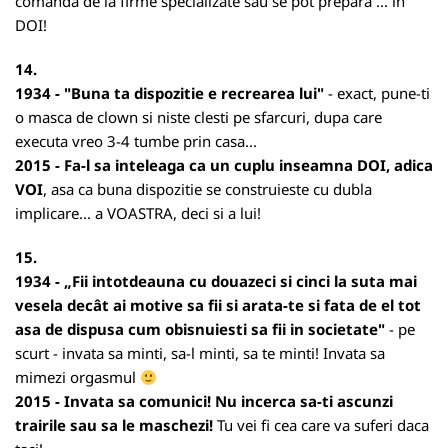
comanda de la firme specializate sau se pot prepara ... in
DOI!
14.
1934 - "Buna ta dispozitie e recrearea lui"
- exact, pune-ti
o masca de clown si niste clesti pe sfarcuri, dupa care
executa vreo 3-4 tumbe prin casa...
2015 - Fa-l sa inteleaga ca un cuplu inseamna DOI, adica
VOI
, asa ca buna dispozitie se construieste cu dubla
implicare... a VOASTRA, deci si a lui!
15.
1934 - „Fii intotdeauna cu douazeci si cinci la suta mai
vesela decât ai motive sa fii si arata-te si fata de el tot
asa de dispusa cum obisnuiesti sa fii in societate"
- pe
scurt - invata sa minti, sa-l minti, sa te minti! Invata sa
mimezi orgasmul
2015 - Invata sa comunici! Nu incerca sa-ti ascunzi
trairile sau sa le maschezi!
Tu vei fi cea care va suferi daca