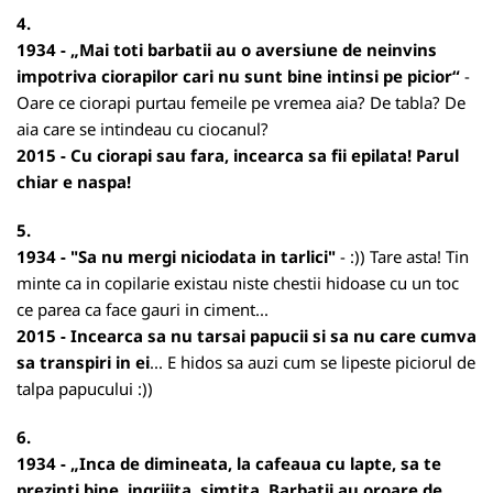
4.
1934 - „Mai toti barbatii au o aversiune de neinvins
impotriva ciorapilor cari nu sunt bine intinsi pe picior“
-
Oare ce ciorapi purtau femeile pe vremea aia? De tabla? De
aia care se intindeau cu ciocanul?
2015 - Cu ciorapi sau fara, incearca sa fii epilata! Parul
chiar e naspa!
5.
1934 - "Sa nu mergi niciodata in tarlici"
- :)) Tare asta! Tin
minte ca in copilarie existau niste chestii hidoase cu un toc
ce parea ca face gauri in ciment...
2015 - Incearca sa nu tarsai papucii si sa nu care cumva
sa transpiri in ei
... E hidos sa auzi cum se lipeste piciorul de
talpa papucului :))
6.
1934 - „Inca de dimineata, la cafeaua cu lapte, sa te
prezinti bine, ingrijita, simtita. Barbatii au oroare de