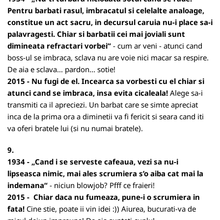
Pentru barbati rasul, imbracatul si celelalte analoage,
constitue un act sacru, in decursul caruia nu-i place sa-i
palavragesti. Chiar si barbatii cei mai joviali sunt
dimineata refractari vorbei“
- cum ar veni - atunci cand
boss-ul se imbraca, sclava nu are voie nici macar sa respire.
De aia e sclava... pardon... sotie!
2015 - Nu fugi de el. Incearca sa vorbesti cu el chiar si
atunci cand se imbraca, insa evita cicaleala!
Alege sa-i
transmiti ca il apreciezi. Un barbat care se simte apreciat
inca de la prima ora a diminetii va fi fericit si seara cand iti
va oferi bratele lui (si nu numai bratele).
9.
1934 - „Cand i se serveste cafeaua, vezi sa nu-i
lipseasca nimic, mai ales scrumiera s’o aiba cat mai la
indemana“
- niciun blowjob? Pfff ce fraieri!
2015 - Chiar daca nu fumeaza, pune-i o scrumiera in
fata!
Cine stie, poate ii vin idei :)) Aiurea, bucurati-va de