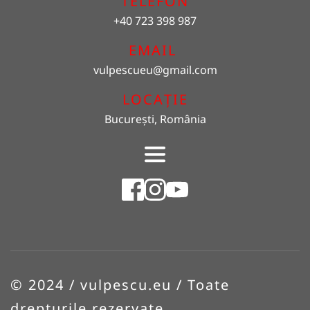
TELEFON
+40 723 398 987
EMAIL 
vulpescueu
@gmail.com
LOCAȚIE
București, România
© 2024 / vulpescu.eu / Toate 
drepturile rezervate