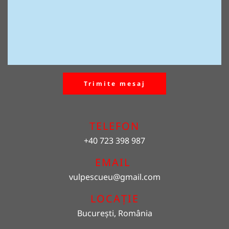
Trimite mesaj
TELEFON
+40 723 398 987
EMAIL 
vulpescueu
@gmail.com
LOCAȚIE
București, România