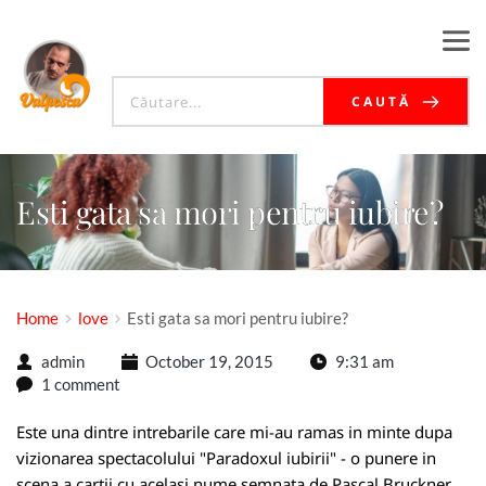
CAUTĂ
Esti gata sa mori pentru iubire?
Home
love
Esti gata sa mori pentru iubire?
admin
October 19, 2015
9:31 am
1 comment
Este una dintre intrebarile care mi-au ramas in minte dupa
vizionarea spectacolului "Paradoxul iubirii" - o punere in
scena a cartii cu acelasi nume semnata de Pascal Bruckner.