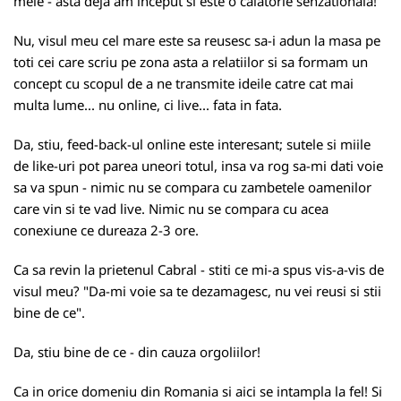
mele - asta deja am inceput si este o calatorie senzationala!
Nu, visul meu cel mare este sa reusesc sa-i adun la masa pe
toti cei care scriu pe zona asta a relatiilor si sa formam un
concept cu scopul de a ne transmite ideile catre cat mai
multa lume... nu online, ci live... fata in fata.
Da, stiu, feed-back-ul online este interesant; sutele si miile
de like-uri pot parea uneori totul, insa va rog sa-mi dati voie
sa va spun - nimic nu se compara cu zambetele oamenilor
care vin si te vad live. Nimic nu se compara cu acea
conexiune ce dureaza 2-3 ore.
Ca sa revin la prietenul Cabral - stiti ce mi-a spus vis-a-vis de
visul meu? "Da-mi voie sa te dezamagesc, nu vei reusi si stii
bine de ce".
Da, stiu bine de ce - din cauza orgoliilor!
Ca in orice domeniu din Romania si aici se intampla la fel! Si