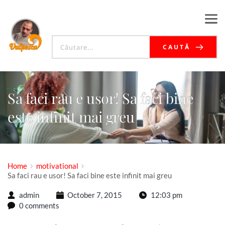
CAUTĂ
Sa faci rau e usor! Sa faci bine
este infinit mai greu
Home
motivational
Sa faci rau e usor! Sa faci bine este infinit mai greu
admin
October 7, 2015
12:03 pm
0 comments