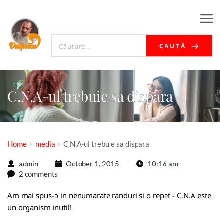
CAUTĂ
C.N.A-ul trebuie sa dispara
Home
media
C.N.A-ul trebuie sa dispara
admin
October 1, 2015
10:16 am
2 comments
Am mai spus-o in nenumarate randuri si o repet - C.N.A este
un organism inutil!