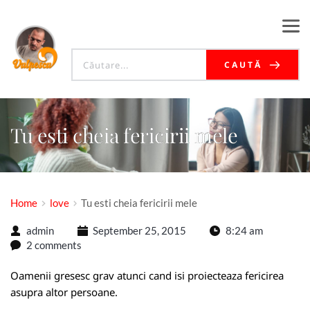
CAUTĂ
Tu esti cheia fericirii mele
Home
love
Tu esti cheia fericirii mele
admin
September 25, 2015
8:24 am
2 comments
Oamenii gresesc grav atunci cand isi proiecteaza fericirea
asupra altor persoane.