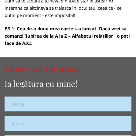
Cum sa te scoata altcineva din toate starile astea? Ar
insemna ca altcineva sa traiasca in locul tau, ceea ce - cel
putin pe moment - este imposibil!
P.S.1: Cea de-a doua mea carte s-a lansat. Daca vrei sa
comanzi ‘Iubirea de la A la Z – Alfabetul relatiilor’, o poti
face de
AICI
TRIMITE-MI UN MESAJ
Ia legătura cu mine!