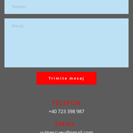
Trimite mesaj
TELEFON
+40 723 398 987
EMAIL 
vulpescueu
@gmail.com