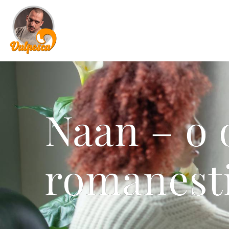
Naan – o 
romanest