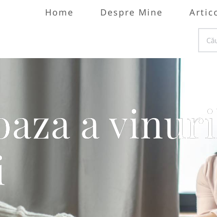
Home
Despre Mine
Artic
oaza a vinuri
i