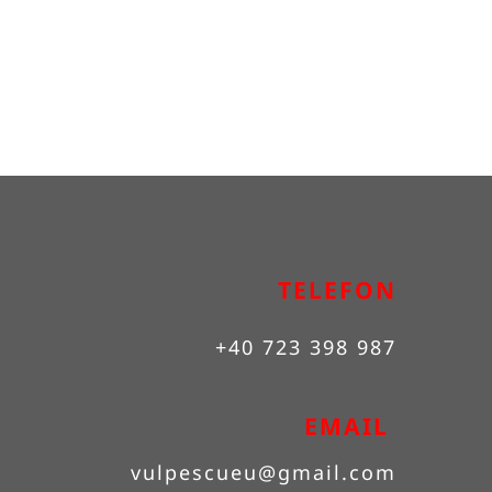
TELEFON
+40 723 398 987
EMAIL 
vulpescueu
@gmail.com