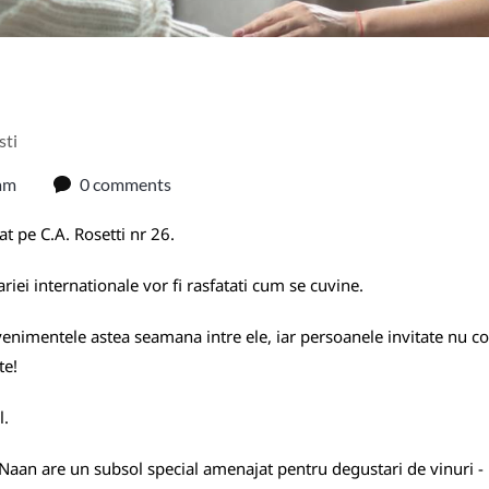
sti
am
0 comments
t pe C.A. Rosetti nr 26.
riei internationale vor fi rasfatati cum se cuvine.
venimentele astea seamana intre ele, iar persoanele invitate nu co
te!
l.
a Naan are un subsol special amenajat pentru degustari de vinuri - 