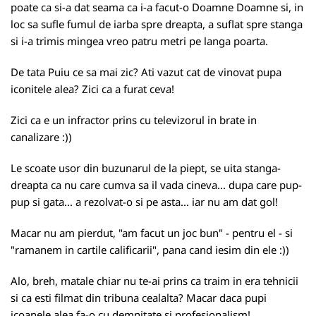
poate ca si-a dat seama ca i-a facut-o Doamne Doamne si, in
loc sa sufle fumul de iarba spre dreapta, a suflat spre stanga
si i-a trimis mingea vreo patru metri pe langa poarta.
De tata Puiu ce sa mai zic? Ati vazut cat de vinovat pupa
iconitele alea? Zici ca a furat ceva!
Zici ca e un infractor prins cu televizorul in brate in
canalizare :))
Le scoate usor din buzunarul de la piept, se uita stanga-
dreapta ca nu care cumva sa il vada cineva... dupa care pup-
pup si gata... a rezolvat-o si pe asta... iar nu am dat gol!
Macar nu am pierdut, "am facut un joc bun" - pentru el - si
"ramanem in cartile calificarii", pana cand iesim din ele :))
Alo, breh, matale chiar nu te-ai prins ca traim in era tehnicii
si ca esti filmat din tribuna cealalta? Macar daca pupi
icoanele alea fa-o cu demnitate si profesionalism!