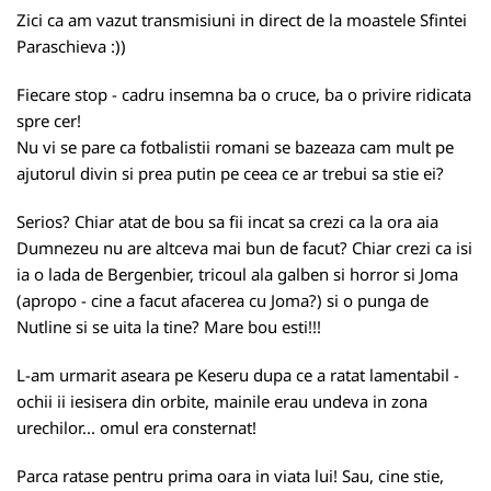
Zici ca am vazut transmisiuni in direct de la moastele Sfintei
Paraschieva :))
Fiecare stop - cadru insemna ba o cruce, ba o privire ridicata
spre cer!
Nu vi se pare ca fotbalistii romani se bazeaza cam mult pe
ajutorul divin si prea putin pe ceea ce ar trebui sa stie ei?
Serios? Chiar atat de bou sa fii incat sa crezi ca la ora aia
Dumnezeu nu are altceva mai bun de facut? Chiar crezi ca isi
ia o lada de Bergenbier, tricoul ala galben si horror si Joma
(apropo - cine a facut afacerea cu Joma?) si o punga de
Nutline si se uita la tine? Mare bou esti!!!
L-am urmarit aseara pe Keseru dupa ce a ratat lamentabil -
ochii ii iesisera din orbite, mainile erau undeva in zona
urechilor... omul era consternat!
Parca ratase pentru prima oara in viata lui! Sau, cine stie,