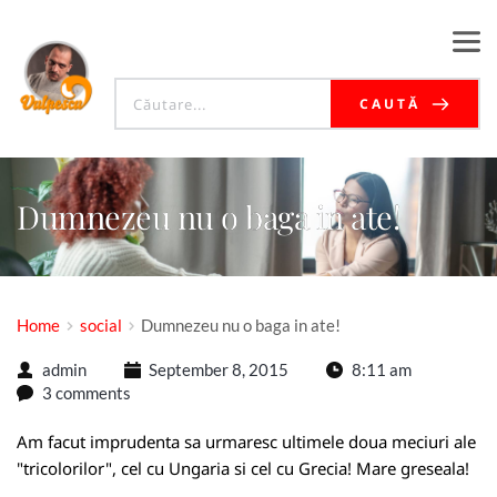
CAUTĂ
Dumnezeu nu o baga in ate!
Home
social
Dumnezeu nu o baga in ate!
admin
September 8, 2015
8:11 am
3 comments
Am facut imprudenta sa urmaresc ultimele doua meciuri ale
"tricolorilor", cel cu Ungaria si cel cu Grecia! Mare greseala!