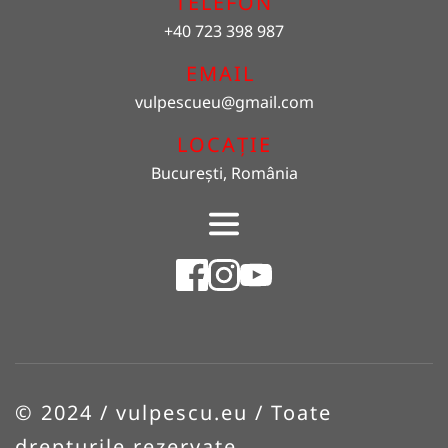
TELEFON
+40 723 398 987
EMAIL 
vulpescueu
@gmail.com
LOCAȚIE
București, România
© 2024 / vulpescu.eu / Toate 
drepturile rezervate