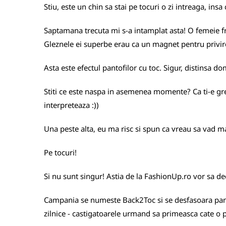
Stiu, este un chin sa stai pe tocuri o zi intreaga, in
Saptamana trecuta mi s-a intamplat asta! O femeie fru
Gleznele ei superbe erau ca un magnet pentru privi
Asta este efectul pantofilor cu toc. Sigur, distinsa d
Stiti ce este naspa in asemenea momente? Ca ti-e greu s
interpreteaza :))
Una peste alta, eu ma risc si spun ca vreau sa vad ma
Pe tocuri!
Si nu sunt singur! Astia de la FashionUp.ro vor sa d
Campania se numeste Back2Toc si se desfasoara pan
zilnice - castigatoarele urmand sa primeasca cate o 