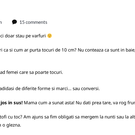
m
15 comments
nci doar stau pe varfuri
i ca si cum ar purta tocuri de 10 cm? Nu conteaza ca sunt in baie, l
ad femei care sa poarte tocuri.
 adidasi de diferite forme si marci... sau conversi.
jos in sus!
Mama cum a sunat asta! Nu dati prea tare, va rog fru
tofi cu toc? Am ajuns sa fim obligati sa mergem la nunti sau la al
m o glezna.