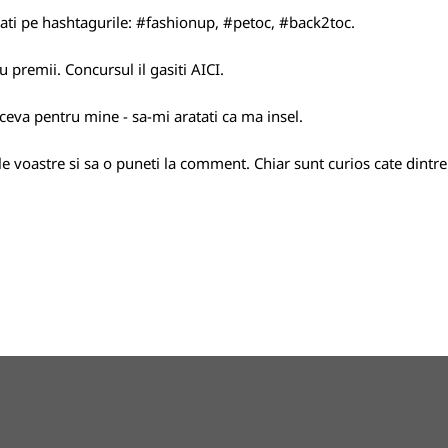
rati pe hashtagurile: #fashionup, #petoc, #back2toc.
u premii. Concursul il gasiti
AICI
.
i ceva pentru mine - sa-mi aratati ca ma insel.
e voastre si sa o puneti la comment. Chiar sunt curios cate dintre 