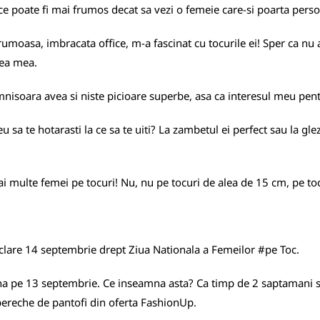
sa ce poate fi mai frumos decat sa vezi o femeie care-si poarta pers
moasa, imbracata office, m-a fascinat cu tocurile ei! Sper ca nu a
rea mea.
omnisoara avea si niste picioare superbe, asa ca interesul meu pentr
a te hotarasti la ce sa te uiti? La zambetul ei perfect sau la glezn
i multe femei pe tocuri! Nu, nu pe tocuri de alea de 15 cm, pe toc
eclare 14 septembrie drept Ziua Nationala a Femeilor #pe Toc.
a pe 13 septembrie. Ce inseamna asta? Ca timp de 2 saptamani s
pereche de pantofi din oferta
FashionUp
.