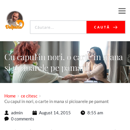
CAUTĂ
Cu capul in nori, o carte in mana
si picioarele pe pamant
Home
ce citesc
Cu capul in nori, o carte in mana si picioarele pe pamant
admin
August 14, 2015
8:55 am
0 comments