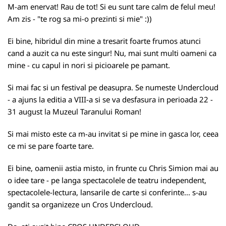
M-am enervat! Rau de tot! Si eu sunt tare calm de felul meu!
Am zis - "te rog sa mi-o prezinti si mie" :))
Ei bine, hibridul din mine a tresarit foarte frumos atunci
cand a auzit ca nu este singur! Nu, mai sunt multi oameni ca
mine - cu capul in nori si picioarele pe pamant.
Si mai fac si un festival pe deasupra. Se numeste
Undercloud
- a ajuns la editia a VIII-a si se va desfasura in perioada 22 -
31 august la Muzeul Taranului Roman!
Si mai misto este ca m-au invitat si pe mine in gasca lor, ceea
ce mi se pare foarte tare.
Ei bine, oamenii astia misto, in frunte cu Chris Simion mai au
o idee tare - pe langa spectacolele de teatru independent,
spectacolele-lectura, lansarile de carte si conferinte... s-au
gandit sa organizeze un Cros Undercloud.