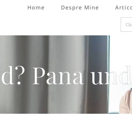
Home
Despre Mine
Artic
d? Pana und