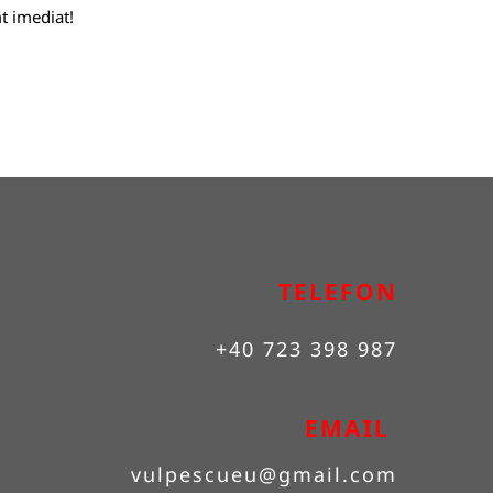
t imediat!
TELEFON
+40 723 398 987
EMAIL 
vulpescueu
@gmail.com