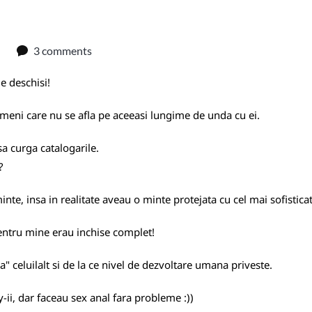
3 comments
e deschisi!
ameni care nu se afla pe aceeasi lungime de unda cu ei.
 sa curga catalogarile.
?
nte, insa in realitate aveau o minte protejata cu cel mai sofistic
 Pentru mine erau inchise complet!
" celuilalt si de la ce nivel de dezvoltare umana priveste.
i, dar faceau sex anal fara probleme :))