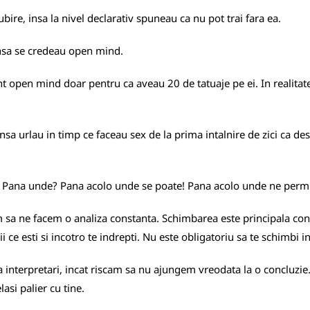
e, insa la nivel declarativ spuneau ca nu pot trai fara ea.
insa se credeau open mind.
nt open mind doar pentru ca aveau
20 de tatuaje
pe ei. In realita
nsa urlau in timp ce faceau sex de la prima intalnire de zici ca
 Pana unde? Pana acolo unde se poate! Pana acolo unde ne permi
 sa ne facem o analiza constanta. Schimbarea este principala consta
stii ce esti si incotro te indrepti. Nu este obligatoriu sa te schimbi i
 interpretari, incat riscam sa nu ajungem vreodata la o concluzie. 
lasi palier cu tine.