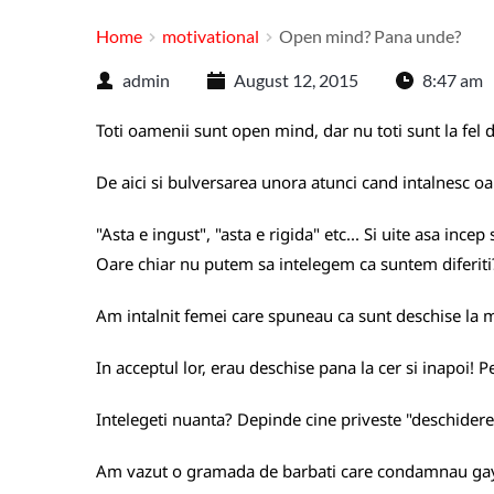
Home
motivational
Open mind? Pana unde?
admin
August 12, 2015
8:47 am
Toti oamenii sunt open mind, dar nu toti sunt la fel d
De aici si bulversarea unora atunci cand intalnesc o
"Asta e ingust", "asta e rigida" etc... Si uite asa incep
Oare chiar nu putem sa intelegem ca suntem diferiti
Am intalnit femei care spuneau ca sunt deschise la mi
In acceptul lor, erau deschise pana la cer si inapoi!
Intelegeti nuanta? Depinde cine priveste "deschiderea
Am vazut o gramada de barbati care condamnau gay-i