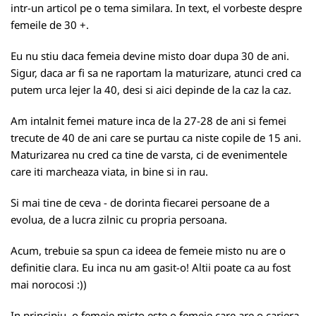
intr-un articol pe o tema similara. In text, el vorbeste despre
femeile de 30 +.
Eu nu stiu daca femeia devine misto doar dupa 30 de ani.
Sigur, daca ar fi sa ne raportam la maturizare, atunci cred ca
putem urca lejer la 40, desi si aici depinde de la caz la caz.
Am intalnit femei mature inca de la 27-28 de ani si femei
trecute de 40 de ani care se purtau ca niste copile de 15 ani.
Maturizarea nu cred ca tine de varsta, ci de evenimentele
care iti marcheaza viata, in bine si in rau.
Si mai tine de ceva - de dorinta fiecarei persoane de a
evolua, de a lucra zilnic cu propria persoana.
Acum, trebuie sa spun ca ideea de femeie misto nu are o
definitie clara. Eu inca nu am gasit-o! Altii poate ca au fost
mai norocosi :))
In principiu, o femeie misto este o femeie care are o cariera,