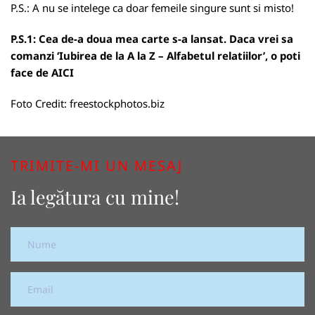
P.S.: A nu se intelege ca doar femeile singure sunt si misto!
P.S.1: Cea de-a doua mea carte s-a lansat. Daca vrei sa
comanzi ‘Iubirea de la A la Z – Alfabetul relatiilor’, o poti
face de
AICI
Foto Credit:
freestockphotos.biz
TRIMITE-MI UN MESAJ
Ia legătura cu mine!