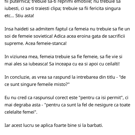
fii puternica; trebuie sa-ti reprimi emotiile; nu trebuie sa
iubesti, ci sa-ti traiesti clipa; trebuie sa fii fericita singura
etc... Stiu asta!
Insa haideti sa admitem faptul ca femeia nu trebuie sa fie un
soi de femeie sovietica! Adica acea eroina gata de sacrificii
supreme. Acea femeie-stanca!
In viziunea mea, femeia trebuie sa fie femeie, sa fie vie si
mai ales sa iubeasca! Sa inceapa cu ea si apoi cu ceilalti!
In concluzie, as vrea sa raspund la intrebarea din titlu - "de
ce sunt singure femeile misto?"
Eu nu cred ca raspunsul corect este "pentru ca isi permit", ci
mai degraba asta - "pentru ca sunt la fel de nesigure ca toate
celelalte femei".
Iar acest lucru se aplica foarte bine si la barbati.