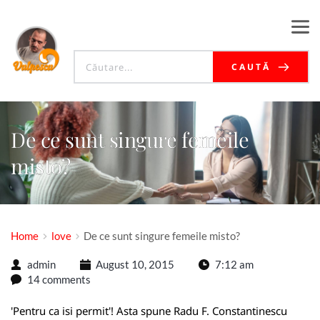
CAUTĂ
De ce sunt singure femeile
misto?
Home
love
De ce sunt singure femeile misto?
admin
August 10, 2015
7:12 am
14 comments
'Pentru ca isi permit'! Asta spune Radu F. Constantinescu