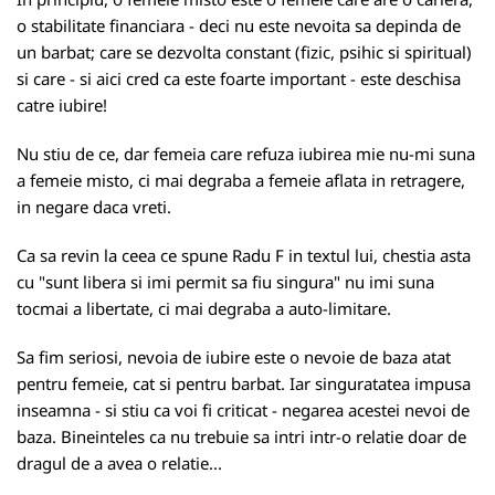
o stabilitate financiara - deci nu este nevoita sa depinda de
un barbat; care se dezvolta constant (fizic, psihic si spiritual)
si care - si aici cred ca este foarte important - este deschisa
catre iubire!
Nu stiu de ce, dar femeia care refuza iubirea mie nu-mi suna
a femeie misto, ci mai degraba a femeie aflata in retragere,
in negare daca vreti.
Ca sa revin la ceea ce spune Radu F in
textul
lui, chestia asta
cu "sunt libera si imi permit sa fiu singura" nu imi suna
tocmai a libertate, ci mai degraba a auto-limitare.
Sa fim seriosi, nevoia de iubire este o nevoie de baza atat
pentru femeie, cat si pentru barbat. Iar singuratatea impusa
inseamna - si stiu ca voi fi criticat - negarea acestei nevoi de
baza. Bineinteles ca nu trebuie sa intri intr-o relatie doar de
dragul de a avea o relatie...