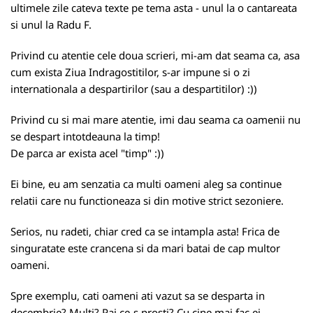
ultimele zile cateva texte pe tema asta - unul la o cantareata
si unul la Radu F.
Privind cu atentie cele doua scrieri, mi-am dat seama ca, asa
cum exista Ziua Indragostitilor, s-ar impune si o zi
internationala a despartirilor (sau a despartitilor) :))
Privind cu si mai mare atentie, imi dau seama ca oamenii nu
se despart intotdeauna la timp!
De parca ar exista acel "timp" :))
Ei bine, eu am senzatia ca multi oameni aleg sa continue
relatii care nu functioneaza si din motive strict sezoniere.
Serios, nu radeti, chiar cred ca se intampla asta! Frica de
singuratate este crancena si da mari batai de cap multor
oameni.
Spre exemplu, cati oameni ati vazut sa se desparta in
decembrie? Multi? Pai ce-s prosti? Cu cine mai fac ei