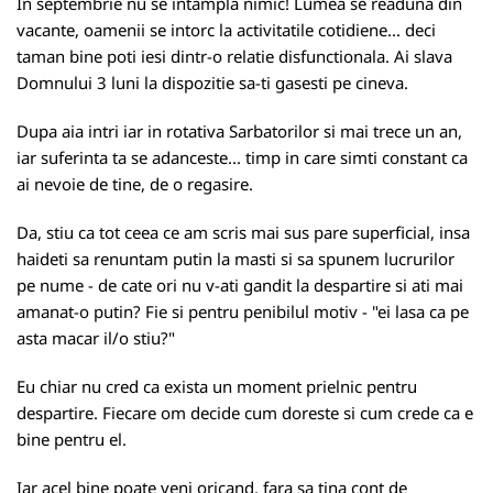
In septembrie nu se intampla nimic! Lumea se readuna din
vacante, oamenii se intorc la activitatile cotidiene... deci
taman bine poti iesi dintr-o relatie disfunctionala. Ai slava
Domnului 3 luni la dispozitie sa-ti gasesti pe cineva.
Dupa aia intri iar in rotativa Sarbatorilor si mai trece un an,
iar suferinta ta se adanceste... timp in care simti constant ca
ai nevoie de tine, de o regasire.
Da, stiu ca tot ceea ce am scris mai sus pare superficial, insa
haideti sa renuntam putin la masti si sa spunem lucrurilor
pe nume - de cate ori nu v-ati gandit la despartire si ati mai
amanat-o putin? Fie si pentru penibilul motiv - "ei lasa ca pe
asta macar il/o stiu?"
Eu chiar nu cred ca exista un moment prielnic pentru
despartire. Fiecare om decide cum doreste si cum crede ca e
bine pentru el.
Iar acel bine poate veni oricand, fara sa tina cont de