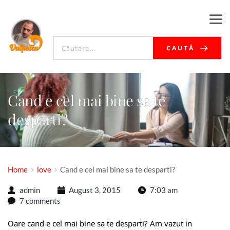
CAUTĂ
Cand e cel mai bine sa te
desparti?
Home
love
Cand e cel mai bine sa te desparti?
admin
August 3, 2015
7:03 am
7 comments
Oare cand e cel mai bine sa te desparti? Am vazut in