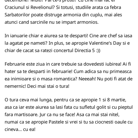
Craciunul si Revelionul? Si totusi, studiile arata ca febra
Sarbatorilor poate distruge armonia din cuplu, mai ales
atunci cand sarcinile nu se impart armonios.
In ianuarie chiar e aiurea sa te desparti! Cine are chef sa iasa
la agatat pe nameti? In plus, se apropie Valentine's Day si e
chiar de cacat sa ratezi concertul Directia 5 :))
Februarie este ziua in care trebuie sa dovedesti iubirea! Ai fi
hater sa te desparti in februarie! Cum adica sa nu primeasca
ea inimioare si o masa romantica? Neeeah! Nu poti fi atat de
nemernic! Deci mai stai o tura!
O tura ceva mai lunga, pentru ca se apropie 1 si 8 martie,
asa ca iar este aiurea sa lasi fata cu sufletul golit si cu pieptul
fara martisoare. Jur ca nu se face! Asa ca mai stai nitel,
numai ca se apropie Pastele si vrei si tu sa ciocnesti oaule cu
cineva... cu ea!