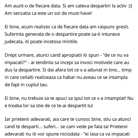
Am auzit-o de fiecare data. Si am cateva despartiri la activ :))
Am senzatia ca este un soi de must-have!
Ei bine, acum realizez ca de fiecare data am raspuns gresit.
Suferinta generata de o despartire poate sa-ti intunece
judecata, iti poate incetosa mintile.
Drept urmare, atunci cand apropiatii iti spun - "de ce nu va
impacati?" - ai tendinta sa incepi sa invoci motivele care au
dus la despartire. Si dai afara tot ce s-a adunat in tine... timp
in care ceilalti realizeaza ca habar nu aveau ce se intampla
de fapt in cuplul tau.
Ei bine, nu trebuie sa te apuci sa spui tot ce s-a intamplat! Nu
e treaba lor sa stie de ce te-ai despartit tu!
Iar prietenii adevarati, aia care te cunosc bine, stiu ca atunci
cand te desparti... suferi... se cam vede pe fata ta! Prietenii
adevarati nu iti vor spune niciodata - "ei lasa ca va impacati