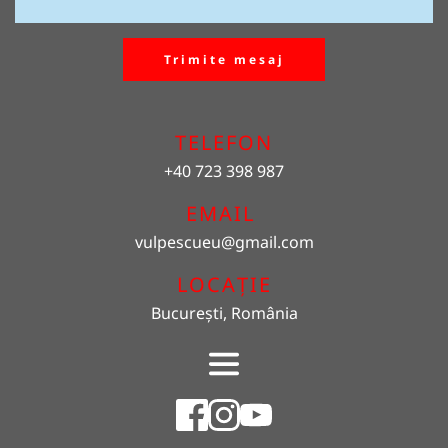
Trimite mesaj
TELEFON
+40 723 398 987
EMAIL 
vulpescueu
@gmail.com
LOCAȚIE
București, România