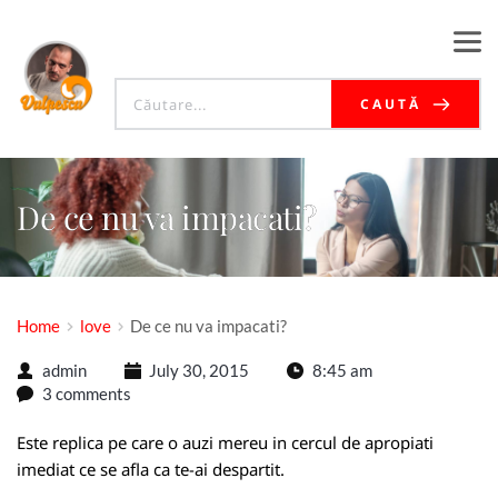
CAUTĂ
De ce nu va impacati?
Home
love
De ce nu va impacati?
admin
July 30, 2015
8:45 am
3 comments
Este replica pe care o auzi mereu in cercul de apropiati
imediat ce se afla ca te-ai despartit.