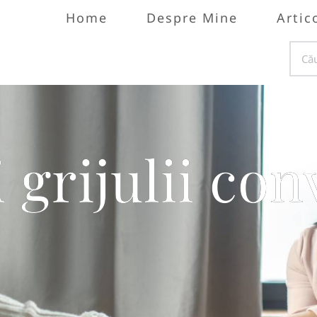
Home
Despre Mine
Artic
 grijulii co