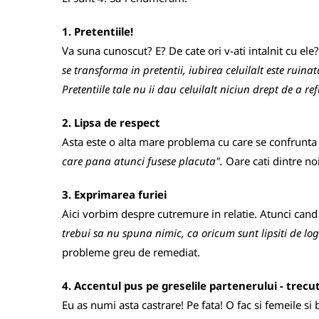
1. Pretentiile!
Va suna cunoscut? E? De cate ori v-ati intalnit cu ele
se transforma in pretentii, iubirea celuilalt este ruinat
Pretentiile tale nu ii dau celuilalt niciun drept de a re
2. Lipsa de respect
Asta este o alta mare problema cu care se confrunta 
care pana atunci fusese placuta".
Oare cati dintre noi 
3. Exprimarea furiei
Aici vorbim despre cutremure in relatie. Atunci cand d
trebui sa nu spuna nimic, ca oricum sunt lipsiti de log
probleme greu de remediat.
4. Accentul pus pe greselile partenerului - trec
Eu as numi asta castrare! Pe fata! O fac si femeile si