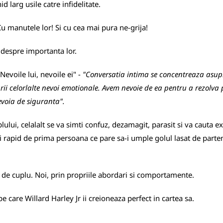
d larg usile catre infidelitate.
u manutele lor! Si cu cea mai pura ne-grija!
 despre importanta lor.
"Nevoile lui, nevoile ei" -
"Conversatia intima se concentreaza asupr
rii celorlalte nevoi emotionale. Avem nevoie de ea pentru a rezolva
evoia de siguranta".
lui, celalalt se va simti confuz, dezamagit, parasit si va cauta exp
apid de prima persoana ce pare sa-i umple golul lasat de partener/a
 de cuplu. Noi, prin propriile abordari si comportamente.
e care Willard Harley Jr ii creioneaza perfect in cartea sa.