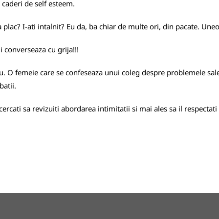
 caderi de self esteem.
 plac? I-ati intalnit? Eu da, ba chiar de multe ori, din pacate. Uneor
i converseaza cu grija!!!
u. O femeie care se confeseaza unui coleg despre problemele sale 
batii.
ercati sa revizuiti abordarea intimitatii si mai ales sa il respectati 