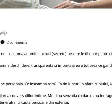
grija
2 comments
 nu inseamna anumite lucruri (secrete) pe care le tii doar pentru t
amna deschidere, transparenta si impartasirea a tot ceea ce gandi
ne personala. Ce inseamna asta? Ca tin lucruri in afara cuplului, ia
jarea conversatiilor intime. Multi au senzatia ca daca s-au indrag
enerul/a, ci cauta persoane din exterior.