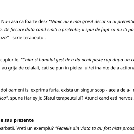
? Nu-i asa ca foarte des?
"Nimic nu e mai gresit decat sa ai pretenti
a. De fiecare data cand emiti o pretentie, ii spui de fapt ca nu iti pa
fuza"
- scrie terapeutul.
cuplurile.
"Chiar si banalul gest de a da ochii peste cap dupa un 
au grija de celalalt, cati se pun in pielea lui/ei inainte de a action
oi oameni isi exprima furia, exista un singur scop - acela de a-l r
ica"
, spune Harley Jr. Sfatul terapeutului? Atunci cand esti nervos, i
ute sau prezente
 barbatii. Vreti un exemplu?
"Femeile din viata ta au fost niste pro