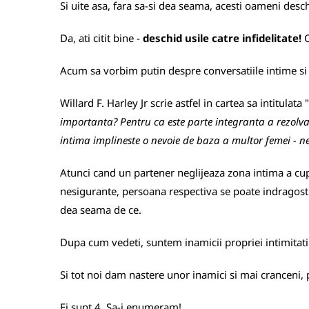
Si uite asa, fara sa-si dea seama, acesti oameni deschi
Da, ati citit bine -
deschid usile catre infidelitate!
C
Acum sa vorbim putin despre conversatiile intime si
Willard F. Harley Jr scrie astfel in cartea sa intitulata 
importanta? Pentru ca este parte integranta a rezolva
intima implineste o nevoie de baza a multor femei - n
Atunci cand un partener neglijeaza zona intima a cuplu
nesigurante, persoana respectiva se poate indragosti r
dea seama de ce.
Dupa cum vedeti, suntem inamicii propriei intimitati
Si tot noi dam nastere unor inamici si mai cranceni, p
Ei sunt 4. Sa-i enumeram!