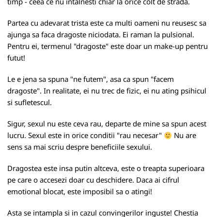
timp - ceea ce nu intalnesti chiar la orice colt de strada.
Partea cu adevarat trista este ca multi oameni nu reusesc sa
ajunga sa faca dragoste niciodata. Ei raman la pulsional.
Pentru ei, termenul "dragoste" este doar un make-up pentru
futut!
Le e jena sa spuna "ne futem", asa ca spun "facem
dragoste". In realitate, ei nu trec de fizic, ei nu ating psihicul
si sufletescul.
Sigur, sexul nu este ceva rau, departe de mine sa spun acest
lucru. Sexul este in orice conditii "rau necesar"
Nu are
sens sa mai scriu despre beneficiile sexului.
Dragostea este insa putin altceva, este o treapta superioara
pe care o accesezi doar cu deschidere. Daca ai cifrul
emotional blocat, este imposibil sa o atingi!
Asta se intampla si in cazul convingerilor inguste! Chestia