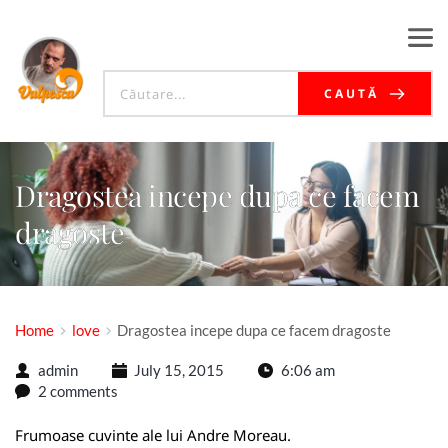
CAUTĂ
Dragostea incepe dupa ce facem
dragoste
Home
love
Dragostea incepe dupa ce facem dragoste
admin
July 15, 2015
6:06 am
2 comments
Frumoase cuvinte ale lui Andre Moreau.