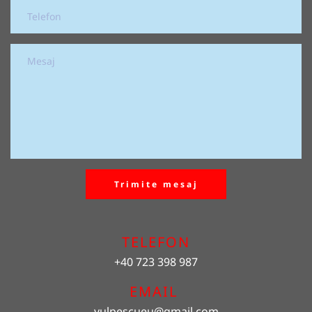
Trimite mesaj
TELEFON
+40 723 398 987
EMAIL 
vulpescueu
@gmail.com