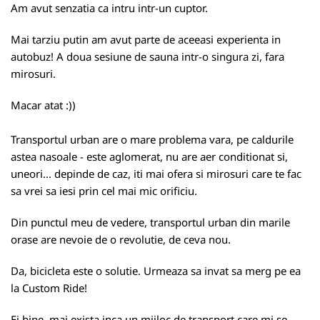
Am avut senzatia ca intru intr-un cuptor.
Mai tarziu putin am avut parte de aceeasi experienta in
autobuz! A doua sesiune de sauna intr-o singura zi, fara
mirosuri.
Macar atat :))
Transportul urban are o mare problema vara, pe caldurile
astea nasoale - este aglomerat, nu are aer conditionat si,
uneori... depinde de caz, iti mai ofera si mirosuri care te fac
sa vrei sa iesi prin cel mai mic orificiu.
Din punctul meu de vedere, transportul urban din marile
orase are nevoie de o revolutie, de ceva nou.
Da, bicicleta este o solutie. Urmeaza sa invat sa merg pe ea
la
Custom Ride
!
Ei bine, mai exista inca un mijloc de transport care mi se