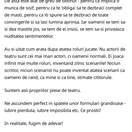
De asta este atat de greu de obtinut - pentru ca implica o
munca de sisif, pentru ca te 'obliga' sa te dezbraci complet
de masti, pentru ca iti spune sa te dezbraci de toate
convingerile si sa lasi lumina aprinsa. Iar oamenii se tem sa-
si dea mastile jos, se tem de ei insisi, se tem sa-si priveasca
nuditatea sentimentelor.
Au si uitat cum arata dupa atatea roluri jucate. Nu actorii de
teatru sunt cei mai mari actori, ci oamenii normali. Ei joaca
infinit mai multe roluri, inventand zilnic scenariile! Niciun
scriitor, niciun scenarist nu poate inventat atatea scenarii ca
oamenii de rand, ca mine si ca tine, stimate cititorule.
Suntem asii propriilor piese de teatru.
Ne ascundem perfect in spatele unor formulari grandioase -
iubire pierduta, iubire imposibila etc. Ce prostii!
In realitate, fugim de adevar!