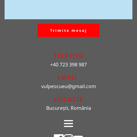
Trimite mesaj
TELEFON
+40 723 398 987
EMAIL 
vulpescueu
@gmail.com
LOCAȚIE
București, România