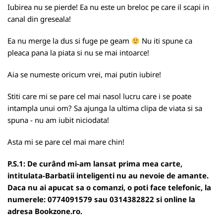
Iubirea nu se pierde! Ea nu este un breloc pe care il scapi in
canal din greseala!
Ea nu merge la dus si fuge pe geam
Nu iti spune ca
pleaca pana la piata si nu se mai intoarce!
Aia se numeste oricum vrei, mai putin iubire!
Stiti care mi se pare cel mai nasol lucru care i se poate
intampla unui om? Sa ajunga la ultima clipa de viata si sa
spuna - nu am iubit niciodata!
Asta mi se pare cel mai mare chin!
P.S.1: De curând mi-am lansat prima mea carte,
intitulata-Barbatii inteligenti nu au nevoie de amante.
Daca nu ai apucat sa o comanzi, o poti face telefonic, la
numerele: 0774091579 sau 0314382822 si online la
adresa
Bookzone.ro
.