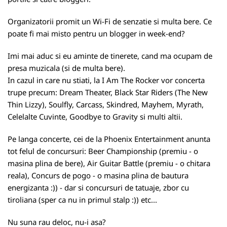
Organizatorii promit un Wi-Fi de senzatie si multa bere. Ce
poate fi mai misto pentru un blogger in week-end?
Imi mai aduc si eu aminte de tinerete, cand ma ocupam de
presa muzicala (si de multa bere).
In cazul in care nu stiati, la I Am The Rocker vor concerta
trupe precum: Dream Theater, Black Star Riders (The New
Thin Lizzy), Soulfly, Carcass, Skindred, Mayhem, Myrath,
Celelalte Cuvinte, Goodbye to Gravity si multi altii.
Pe langa concerte, cei de la Phoenix Entertainment anunta
tot felul de concursuri: Beer Championship (premiu - o
masina plina de bere), Air Guitar Battle (premiu - o chitara
reala), Concurs de pogo - o masina plina de bautura
energizanta :)) - dar si concursuri de tatuaje, zbor cu
tiroliana (sper ca nu in primul stalp :)) etc...
Nu suna rau deloc, nu-i asa?