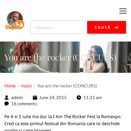
CAUTĂ
You are the rocker (CONCURS)
Home
music
You are the rocker (CONCURS)
admin
June 24, 2015
11:21 am
16 comments
Pe 4 si 5 iulie ma duc la I Am The Rocker Fest la Romexpo.
Cred ca este primul festival din Romania care isi deschide
portile si catre bloggeri.