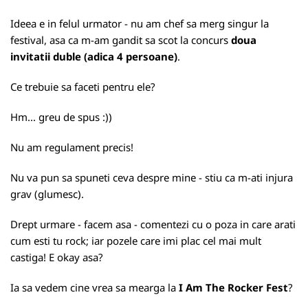
Ideea e in felul urmator - nu am chef sa merg singur la
festival, asa ca m-am gandit sa scot la concurs
doua
invitatii duble (adica 4 persoane)
.
Ce trebuie sa faceti pentru ele?
Hm... greu de spus :))
Nu am regulament precis!
Nu va pun sa spuneti ceva despre mine - stiu ca m-ati injura
grav (glumesc).
Drept urmare - facem asa - comentezi cu o poza in care arati
cum esti tu rock; iar pozele care imi plac cel mai mult
castiga! E okay asa?
Ia sa vedem cine vrea sa mearga la
I Am The Rocker Fest
?