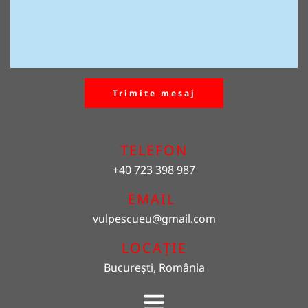
Trimite mesaj
TELEFON
+40 723 398 987
EMAIL 
vulpescueu
@gmail.com
LOCAȚIE
București, România