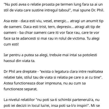
"Nu poti avea o relatie proasta pe termen lung fara sa ai un
stil de viata care sustine intregul taboul", mai spune Dr. Phil.
Asa este - daca esti viu, vesel, energic... atragi un anumit tip
de oameni. Daca esti trist, tern, depresiv... atragi alt tip de
oameni - ba chiar oameni care iti vor face rau, care te vor
face sa te adancesti si mai rau in rolul de victima. Tu alegi
cum esti!
Iar pentru a putea sa alegi, trebuie mai intai sa potolesti
haosul din viata ta.
Dr Phil are dreptate - "exista o legatura clara intre realitatea
relatiei tale, stilul tau de viata si relatia pe care o ai cu tine".
Astea functioneaza doar impreuna, nu au cum sa
functioneze separat.
La nivelul relatiilor "nu poti sa-ti schimbi partenerul/a, nu
poti iei decizii in locul lui/ei, insa poti sa-l/o inspiri". Mi se