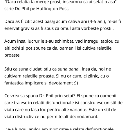
"Daca relatia ta merge prost, inseamna ca ai setat-o asa" -
scrie Dr. Phil pe Huffington Post.
Daca as fi citit acest pasaj acum cativa ani (4-5 ani), m-as fi
enervat grav si as fi spus ca omul asta vorbeste prostii.
Acum insa, lucrurile s-au schimbat, vad intregul tablou cu
alti ochi si pot spune ca da, oamenii isi cultiva relatiile
proaste.
Stiu ca suna ciudat, stiu ca suna banal, insa da, noi ne
cultivam relatiile proaste. Si nu oricum, ci zilnic, cu o
fantastica implicare si devotament :))
Ce vrea sa spuna
Dr. Phil
prin setat? El spune ca oamenii
care traiesc in relatii disfunctionale isi construiesc un stil de
viata care nu lasa loc pentru alte variante. Este un stil de
viata distructiv ce nu permite alt deznodamant.
De-a lungul anilor am avut cateva relatii disfunctionale...