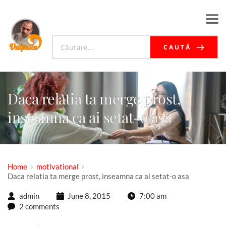
CAUTĂ
Daca relatia ta merge prost,
inseamna ca ai setat-o asa
Home
motivational
Daca relatia ta merge prost, inseamna ca ai setat-o asa
admin
June 8, 2015
7:00 am
2 comments