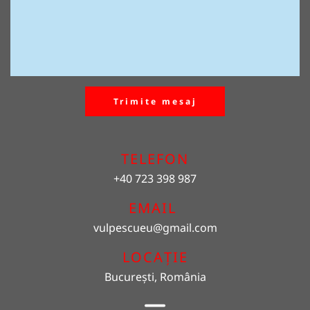
Trimite mesaj
TELEFON
+40 723 398 987
EMAIL 
vulpescueu
@gmail.com
LOCAȚIE
București, România