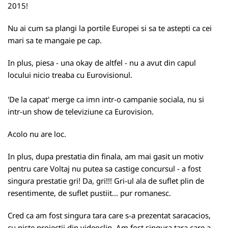
2015!
Nu ai cum sa plangi la portile Europei si sa te astepti ca cei
mari sa te mangaie pe cap.
In plus, piesa - una okay de altfel - nu a avut din capul
locului nicio treaba cu Eurovisionul.
'De la capat' merge ca imn intr-o campanie sociala, nu si
intr-un show de televiziune ca Eurovision.
Acolo nu are loc.
In plus, dupa prestatia din finala, am mai gasit un motiv
pentru care Voltaj nu putea sa castige concursul - a fost
singura prestatie gri! Da, gri!!! Gri-ul ala de suflet plin de
resentimente, de suflet pustiit... pur romanesc.
Cred ca am fost singura tara care s-a prezentat saracacios,
cu niste proiectii din videoclip. Am fost singura tara care a