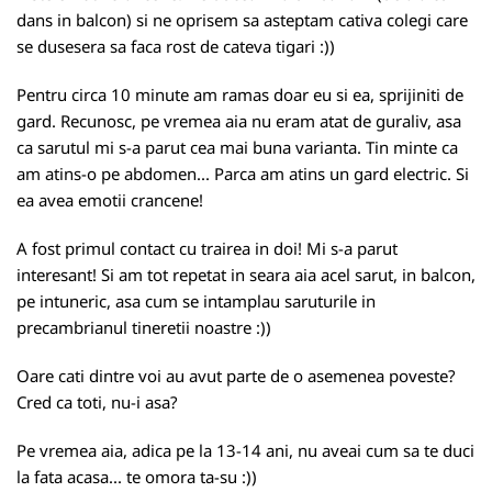
dans in balcon) si ne oprisem sa asteptam cativa colegi care
se dusesera sa faca rost de cateva tigari :))
Pentru circa 10 minute am ramas doar eu si ea, sprijiniti de
gard. Recunosc, pe vremea aia nu eram atat de guraliv, asa
ca sarutul mi s-a parut cea mai buna varianta. Tin minte ca
am atins-o pe abdomen... Parca am atins un gard electric. Si
ea avea emotii crancene!
A fost primul contact cu trairea in doi! Mi s-a parut
interesant! Si am tot repetat in seara aia acel sarut, in balcon,
pe intuneric, asa cum se intamplau saruturile in
precambrianul tineretii noastre :))
Oare cati dintre voi au avut parte de o asemenea poveste?
Cred ca toti, nu-i asa?
Pe vremea aia, adica pe la 13-14 ani, nu aveai cum sa te duci
la fata acasa... te omora ta-su :))