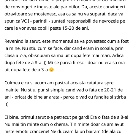
de convingerile inguste ale parintilor. Da, aceste convingeri
otravitoare se mostenesc, asa ca sa nu va suparati daca va
spun ca VOI - parintii - sunteti responsabili de nevrozele pe
care le vor avea copiii peste 15-20 de ani.
Revenind la sarut, este momentul sa va povestesc cum a fost
la mine. Nu stiu cum se face, dar cand eram in scoala, prin
clasa a 7-a, obisnuiam sa ma uit dupa fete mai mari. Adica
dupa fete de a 8-a :)) Mi se parea firesc - doar nu era sa ma
uit dupa fete de a 3-a
Culmea e ca si acum am pastrat aceasta catatura spre
inainte! Nu stiu, pur si simplu cand vad o fata de 20-21 de
ani - oricat de bine ar arata - parca o vad cu fundite si stirba
:))
Ei bine, primul sarut s-a petrecut pe gard! Era o fata de a 8-a!
Nu mai tin minte cum o chema. Tin minte doar ca am avut
niste emotii crancene! Ne duceam la un bairam (de ala cu