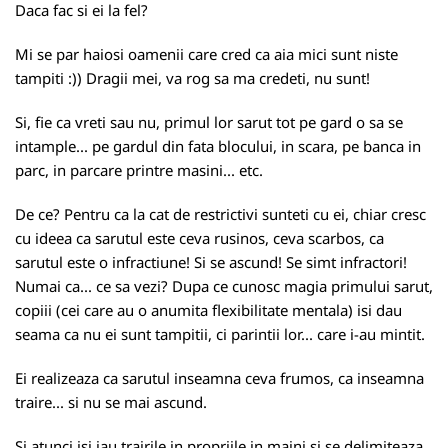
Daca fac si ei la fel?
Mi se par haiosi oamenii care cred ca aia mici sunt niste
tampiti :)) Dragii mei, va rog sa ma credeti, nu sunt!
Si, fie ca vreti sau nu, primul lor sarut tot pe gard o sa se
intample... pe gardul din fata blocului, in scara, pe banca in
parc, in parcare printre masini... etc.
De ce? Pentru ca la cat de restrictivi sunteti cu ei, chiar cresc
cu ideea ca sarutul este ceva rusinos, ceva scarbos, ca
sarutul este o infractiune! Si se ascund! Se simt infractori!
Numai ca... ce sa vezi? Dupa ce cunosc magia primului sarut,
copiii (cei care au o anumita flexibilitate mentala) isi dau
seama ca nu ei sunt tampitii, ci parintii lor... care i-au mintit.
Ei realizeaza ca sarutul inseamna ceva frumos, ca inseamna
traire... si nu se mai ascund.
Si atunci isi iau trairile in propriile in maini si se delimiteaza