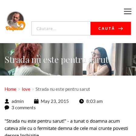
CAUTĂ
Strada nu este pentru sarut
Home
love
Strada nu este pentru sarut
admin
May 23, 2015
8:03 am
3 comments
"Strada nu este pentru sarut!" - a tunat o doamna acum
cateva zile cu o fermitate demna de cele mai crunte povesti
despre Inchizitie.