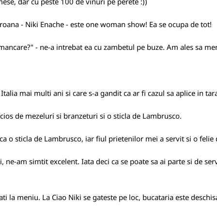
mese, dar cu peste 100 de vinuri pe perete :))
patroana - Niki Enache - este one woman show! Ea se ocupa de tot!
e mancare?" - ne-a intrebat ea cu zambetul pe buze. Am ales sa me
Italia mai multi ani si care s-a gandit ca ar fi cazul sa aplice in tar
cios de mezeluri si branzeturi si o sticla de Lambrusco.
 o sticla de Lambrusco, iar fiul prietenilor mei a servit si o felie d
ki, ne-am simtit excelent. Iata deci ca se poate sa ai parte si de s
 la meniu. La Ciao Niki se gateste pe loc, bucataria este deschis