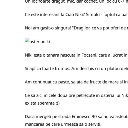
Un loc foarte dragut, mic, dar cochet, un loc cu 6-7 
Ce este interesant la Ciao Niki? Simplu - faptul ca 
Noi am gasit-o singura! "Dragilor, ce va pot oferi d
Niki este o tanara nascuta in Focsani, care a lucrat in 
Si aplica foarte frumos. Am deschis cu un platou deli
Am continuat cu paste, salata de fructe de mare si inca
Ce sa zic, in cele doua ore petrecute in osteria lui Ni
exista speranta :))
Daca mergeti pe strada Eminescu 90 sa nu va asteptati
mancarea pe care urmeaza sa o serviti.