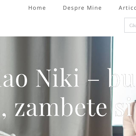
Home
Despre Mine
Artic
iao Niki – b
, zambete si