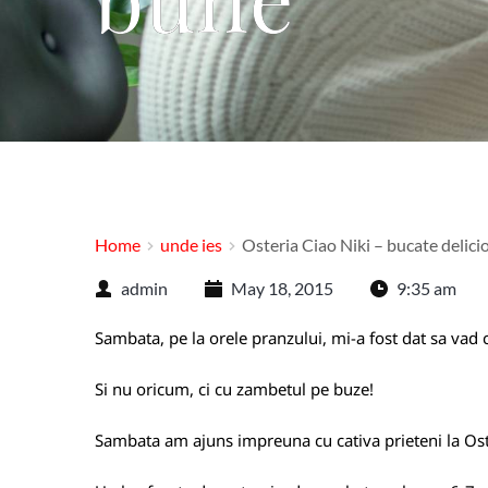
Home
unde ies
Osteria Ciao Niki – bucate delici
admin
May 18, 2015
9:35 am
Sambata, pe la orele pranzului, mi-a fost dat sa vad ca
Si nu oricum, ci cu zambetul pe buze!
Sambata am ajuns impreuna cu cativa prieteni la Ost