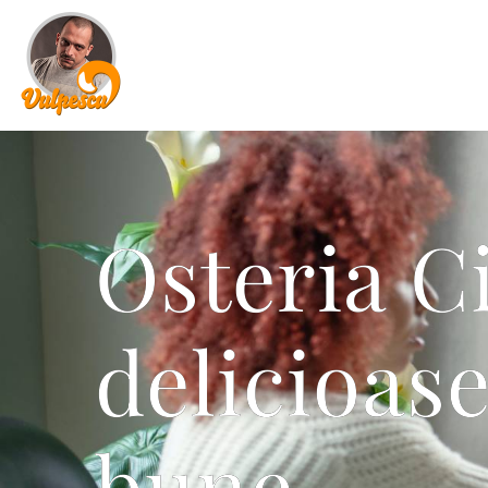
Osteria C
delicioase
bune