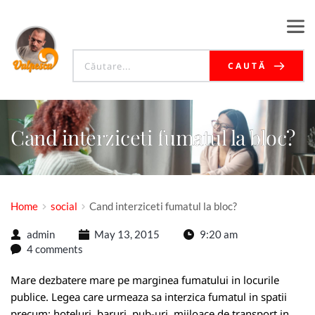
CAUTĂ
Cand interziceti fumatul la bloc?
Home
social
Cand interziceti fumatul la bloc?
admin
May 13, 2015
9:20 am
4 comments
Mare dezbatere mare pe marginea fumatului in locurile
publice. Legea care urmeaza sa interzica fumatul in spatii
precum: hoteluri, baruri, pub-uri, mijloace de transport in