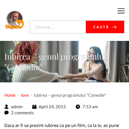
CAUTĂ
Iubirea – genul programului
"Comedie"
Home
love
Iubirea – genul programului "Comedie"
admin
April 24, 2015
7:53 am
2 comments
Daca ar fi sa prezint iubirea ca pe un film, ca la tv, as pune