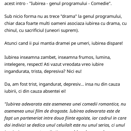
acest intro - "Iubirea - genul programului - Comedie".
Sub nicio forma nu as trece "drama" la genul programului,
chiar daca foarte multi oameni asociaza iubirea cu drama, cu
chinul, cu sacrificiul (uneori suprem).
Atunci cand ii pui mantia dramei pe umeri, iubirea dispare!
Iubirea inseamna zambet, inseamna frumos, lumina,
intelegere, respect! Ati vazut vreodata vreo iubire
ingandurata, trista, depresiva? Nici eu!
Da, am fost trist, ingandurat, depresiv... insa nu din cauza
iubirii, ci din cauza absentei ei!
"Iubirea adevarata este asemenea unei comedii romantice, nu
asemenea unui film de dragoste. Iubirea adevarata este de
fapt un parteneriat intre doua fiinte egoiste, iar cadrul in care
doi indivizi se dedica unul celuilalt este nu unul serios, ci unul