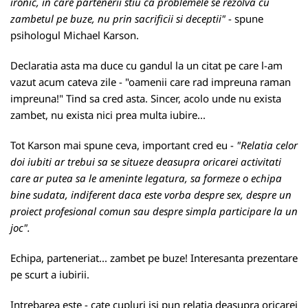
ironic, in care partenerii stiu ca problemele se rezolva cu
zambetul pe buze, nu prin sacrificii si deceptii"
- spune
psihologul Michael Karson.
Declaratia asta ma duce cu gandul la un citat pe care l-am
vazut acum cateva zile - "oamenii care rad impreuna raman
impreuna!" Tind sa cred asta. Sincer, acolo unde nu exista
zambet, nu exista nici prea multa iubire...
Tot Karson mai
spune
ceva, important cred eu -
"Relatia celor
doi iubiti ar trebui sa se situeze deasupra oricarei activitati
care ar putea sa le ameninte legatura, sa formeze o echipa
bine sudata, indiferent daca este vorba despre sex, despre un
proiect profesional comun sau despre simpla participare la un
joc".
Echipa, parteneriat... zambet pe buze! Interesanta prezentare
pe scurt a iubirii.
Intrebarea este - cate cupluri isi pun relatia deasupra oricarei