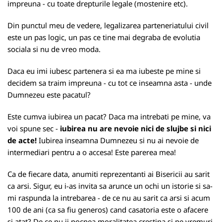
impreuna - cu toate drepturile legale (mostenire etc).
Din punctul meu de vedere, legalizarea parteneriatului civil
este un pas logic, un pas ce tine mai degraba de evolutia
sociala si nu de vreo moda.
Daca eu imi iubesc partenera si ea ma iubeste pe mine si
decidem sa traim impreuna - cu tot ce inseamna asta - unde
Dumnezeu este pacatul?
Este cumva iubirea un pacat? Daca ma intrebati pe mine, va
voi spune sec -
iubirea nu are nevoie nici de slujbe si nici
de acte!
Iubirea inseamna Dumnezeu si nu ai nevoie de
intermediari pentru a o accesa! Este parerea mea!
Ca de fiecare data, anumiti reprezentanti ai Bisericii au sarit
ca arsi. Sigur, eu i-as invita sa arunce un ochi un istorie si sa-
mi raspunda la intrebarea - de ce nu au sarit ca arsi si acum
100 de ani (ca sa fiu generos) cand casatoria este o afacere
si atat? De ce nu ii pocnea moralitatea crestina si pe vremuri,