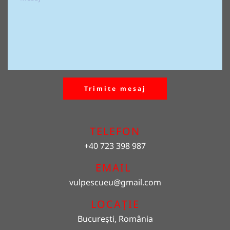
Trimite mesaj
TELEFON
+40 723 398 987
EMAIL 
vulpescueu
@gmail.com
LOCAȚIE
București, România