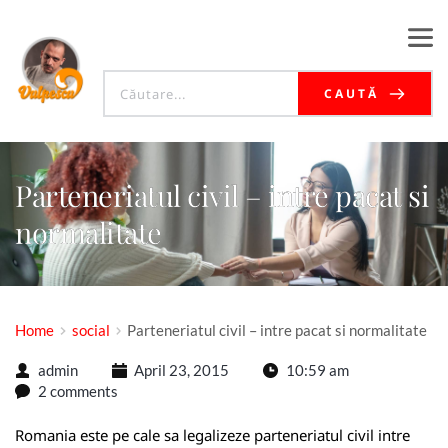
CAUTĂ
Parteneriatul civil – intre pacat si
normalitate
Home
social
Parteneriatul civil – intre pacat si normalitate
admin
April 23, 2015
10:59 am
2 comments
Romania este pe cale sa legalizeze parteneriatul civil intre