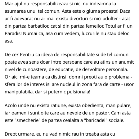
Mariajul nu responsabilizeaza si nici nu indeamna la
asumarea unui tel comun. Asta este o gluma proasta! Daca
ar fi adevarat nu ar mai exista divorturi si nici adulter - atat
din partea barbatilor, cat si din partea femeilor. Totul ar fi un
Paradis! Numai ca, asa cum vedem, lucrurile nu stau deloc
asa.
De ce? Pentru ca ideea de responsabilitate si de tel comun
poate avea sens doar intre persoane care au atins un anumit
nivel de cunoastere, de educatie, de dezvoltare personala.
Or aici mi-e teama ca distinsii domni preoti au o problema -
sfera lor de interes isi are nucleul in zona fara de carte - usor
manipulabila, dar si puternic pulsionala!
Acolo unde nu exista ratiune, exista obedienta, manipulare,
iar oamenii sunt oite care au nevoie de un pastor. Cam asta
este "smecherie" de partea cealalta a "baricadei" sociale.
Drept urmare, eu nu vad nimic rau in treaba asta cu