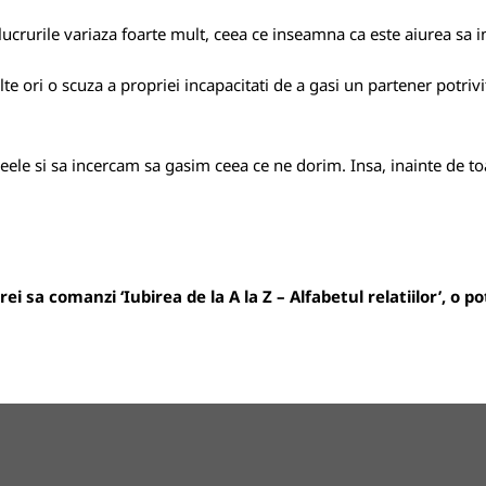
or, lucrurile variaza foarte mult, ceea ce inseamna ca este aiurea s
te ori o scuza a propriei incapacitati de a gasi un partener potrivi
iseele si sa incercam sa gasim ceea ce ne dorim. Insa, inainte de 
i sa comanzi ‘Iubirea de la A la Z – Alfabetul relatiilor’, o p