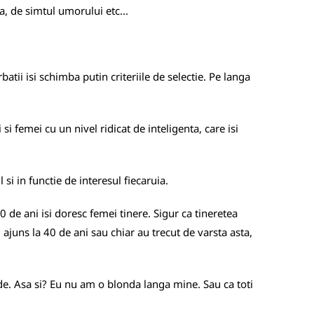
ta, de simtul umorului etc...
rbatii isi schimba putin criteriile de selectie. Pe langa
i femei cu un nivel ridicat de inteligenta, care isi
l si in functie de interesul fiecaruia.
0 de ani isi doresc femei tinere. Sigur ca tineretea
ajuns la 40 de ani sau chiar au trecut de varsta asta,
nde. Asa si? Eu nu am o blonda langa mine. Sau ca toti