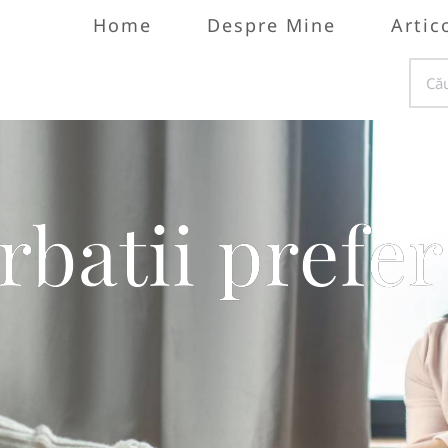
Home
Despre Mine
Artic
rbatii prefe