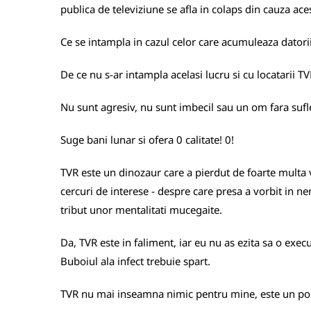
publica de televiziune se afla in colaps din cauza aces
Ce se intampla in cazul celor care acumuleaza datorii 
De ce nu s-ar intampla acelasi lucru si cu locatarii T
Nu sunt agresiv, nu sunt imbecil sau un om fara suflet.
Suge bani lunar si ofera 0 calitate! 0!
TVR este un dinozaur care a pierdut de foarte multa 
cercuri de interese - despre care presa a vorbit in ne
tribut unor mentalitati mucegaite.
Da, TVR este in faliment, iar eu nu as ezita sa o exec
Buboiul ala infect trebuie spart.
TVR nu mai inseamna nimic pentru mine, este un post