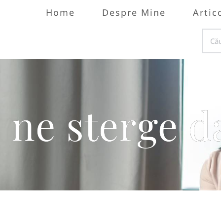
Home
Despre Mine
Artic
 ne sterge da