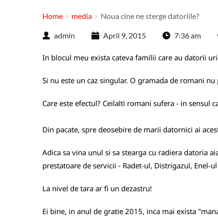
Home
media
Noua cine ne sterge datoriile?
admin
April 9, 2015
7:36 am
In blocul meu exista cateva familii care au datorii uri
Si nu este un caz singular. O gramada de romani nu po
Care este efectul? Ceilalti romani sufera - in sensul ca
Din pacate, spre deosebire de marii datornici ai acest
Adica sa vina unul si sa stearga cu radiera datoria ai
prestatoare de servicii - Radet-ul, Distrigazul, Enel-u
La nivel de tara ar fi un dezastru!
Ei bine, in anul de gratie 2015, inca mai exista "mana