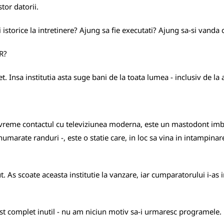
tor datorii.
istorice la intretinere? Ajung sa fie executati? Ajung sa-si vanda c
VR?
 Insa institutia asta suge bani de la toata lumea - inclusiv de la ai
vreme contactul cu televiziunea moderna, este un mastodont imbatr
numarate randuri -, este o statie care, in loc sa vina in intampinar
ut. As scoate aceasta institutie la vanzare, iar cumparatorului i-a
 complet inutil - nu am niciun motiv sa-i urmaresc programele. 