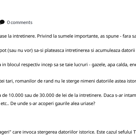
0 comments
ase la intretinere. Privind la sumele importante, as spune - fara sa 
t (sau nu vor) sa-si plateasca intretinerea si acumuleaza datorii 
 in blocul respectiv incep sa se taie lucruri - gazele, apa calda, ene
ei tari, romanilor de rand nu le sterge nimeni datoriile astea istor
a de 10.000 sau de 30.000 de lei de la intretinere. Daca s-ar intam
l etc.. De unde s-ar acoperi gaurile alea uriase?
geri" care invoca stergerea datoriilor istorice. Este cazul sefului 