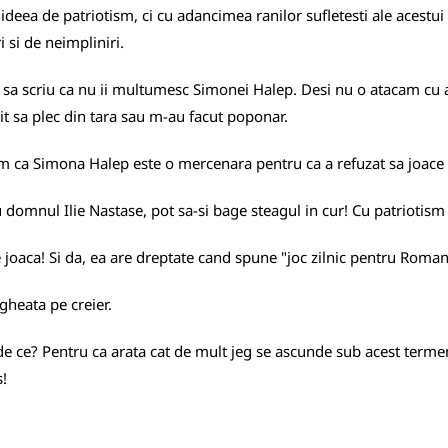
ideea de patriotism, ci cu adancimea ranilor sufletesti ale acestui 
 si de neimpliniri.
 sa scriu ca
nu ii multumesc
Simonei Halep. Desi nu o atacam cu a
uit sa plec din tara sau m-au facut poponar.
acum ca Simona Halep este o mercenara pentru ca a refuzat sa joace
u domnul Ilie Nastase, pot sa-si bage steagul in cur! Cu patriotism
oaca! Si da, ea are dreptate cand spune "joc zilnic pentru Romani
 gheata pe creier.
i de ce? Pentru ca arata cat de mult jeg se ascunde sub acest terme
s!