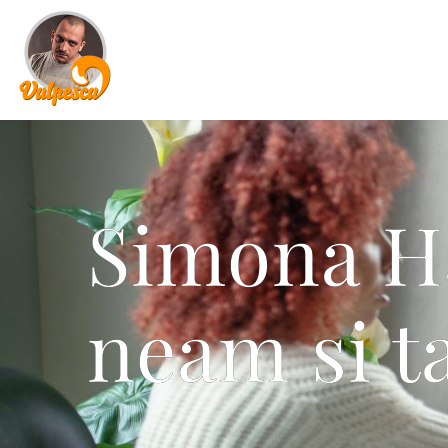
Simona Ha
neam si t