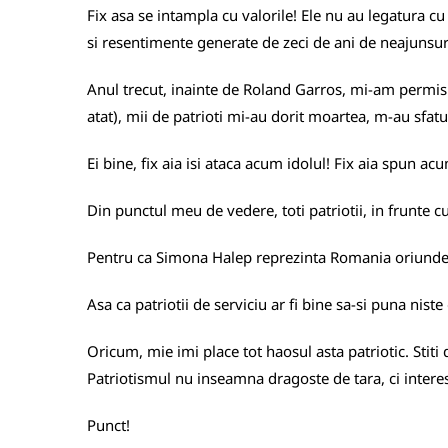
Fix asa se intampla cu valorile! Ele nu au legatura cu 
si resentimente generate de zeci de ani de neajunsuri
Anul trecut, inainte de Roland Garros, mi-am permis
atat), mii de patrioti mi-au dorit moartea, m-au sfat
Ei bine, fix aia isi ataca acum idolul! Fix aia spun 
Din punctul meu de vedere, toti patriotii, in frunte c
Pentru ca Simona Halep reprezinta Romania oriunde j
Asa ca patriotii de serviciu ar fi bine sa-si puna niste
Oricum, mie imi place tot haosul asta patriotic. Stit
Patriotismul nu inseamna dragoste de tara, ci intere
Punct!