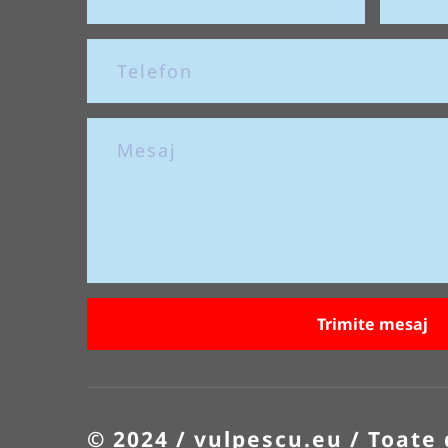
Trimite mesaj
© 2024 / vulpescu.eu / Toate 