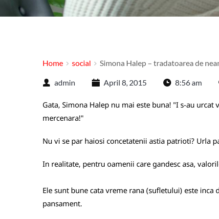
Home
social
Simona Halep – tradatoarea de neam
admin
April 8, 2015
8:56 am
Gata, Simona Halep nu mai este buna! "I s-au urcat ve
mercenara!"
Nu vi se par haiosi concetatenii astia patrioti? Urla pa
In realitate, pentru oamenii care gandesc asa, valor
Ele sunt bune cata vreme rana (sufletului) este inca 
pansament.