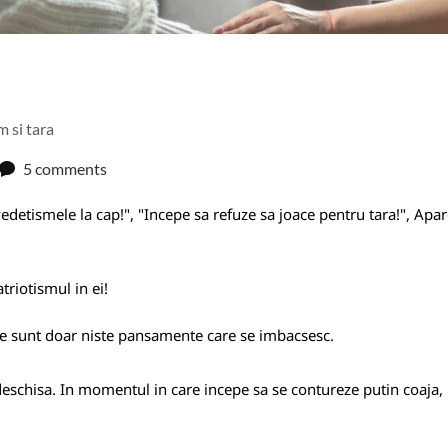
 si tara
5 comments
detismele la cap!", "Incepe sa refuze sa joace pentru tara!", Apa
triotismul in ei!
ile sunt doar niste pansamente care se imbacsesc.
deschisa. In momentul in care incepe sa se contureze putin coaja, 