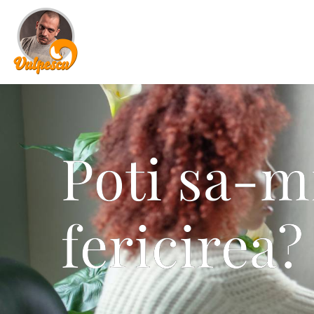
Poti sa-m
fericirea?