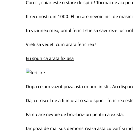
Corect, chiar este o stare de spirit! Tocmai de aia poat
Il recunosti din 1000. El nu are nevoie nici de masin
In viziunea mea, omul fericit stie sa savureze lucruril
Vreti sa vedeti cum arata fericirea?
Eu spun ca arata fix asa
Dupa ce am vazut poza asta m-am linistit. Au disparut 
Da, cu riscul de a fi injurat o sa o spun - fericirea est
Ea nu are nevoie de briz-briz-uri pentru a exista.
Iar poza de mai sus demonstreaza asta cu varf si ind