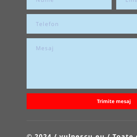
Trimite mesaj
© 2024 / vulpescu.eu / Toate 