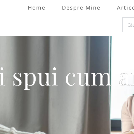
Home
Despre Mine
Artic
i spui cum a