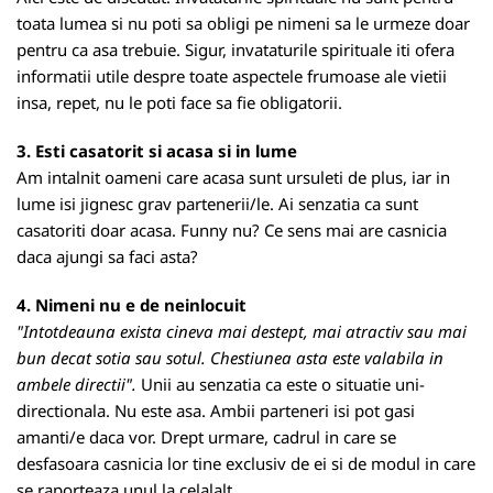
toata lumea si nu poti sa obligi pe nimeni sa le urmeze doar
pentru ca asa trebuie. Sigur, invataturile spirituale iti ofera
informatii utile despre toate aspectele frumoase ale vietii
insa, repet, nu le poti face sa fie obligatorii.
3. Esti casatorit si acasa si in lume
Am intalnit oameni care acasa sunt ursuleti de plus, iar in
lume isi jignesc grav partenerii/le. Ai senzatia ca sunt
casatoriti doar acasa. Funny nu? Ce sens mai are casnicia
daca ajungi sa faci asta?
4. Nimeni nu e de neinlocuit
"Intotdeauna exista cineva mai destept, mai atractiv sau mai
bun decat sotia sau sotul. Chestiunea asta este valabila in
ambele directii".
Unii au senzatia ca este o situatie uni-
directionala. Nu este asa. Ambii parteneri isi pot gasi
amanti/e daca vor. Drept urmare, cadrul in care se
desfasoara casnicia lor tine exclusiv de ei si de modul in care
se raporteaza unul la celalalt.