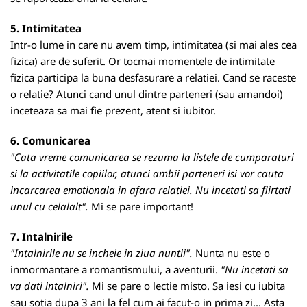
5. Intimitatea
Intr-o lume in care nu avem timp, intimitatea (si mai ales cea
fizica) are de suferit. Or tocmai momentele de intimitate
fizica participa la buna desfasurare a relatiei. Cand se raceste
o relatie? Atunci cand unul dintre parteneri (sau amandoi)
inceteaza sa mai fie prezent, atent si iubitor.
6. Comunicarea
"Cata vreme comunicarea se rezuma la listele de cumparaturi
si la activitatile copiilor, atunci ambii parteneri isi vor cauta
incarcarea emotionala in afara relatiei. Nu incetati sa flirtati
unul cu celalalt".
Mi se pare important!
7. Intalnirile
"Intalnirile nu se incheie in ziua nuntii".
Nunta nu este o
inmormantare a romantismului, a aventurii.
"Nu incetati sa
va dati intalniri".
Mi se pare o lectie misto. Sa iesi cu iubita
sau sotia dupa 3 ani la fel cum ai facut-o in prima zi... Asta