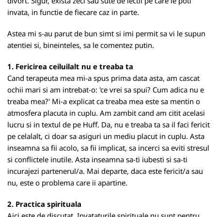
divort. Sigur, exista zeci sau sute de lectii pe care le poti
invata, in functie de fiecare caz in parte.
Astea mi s-au parut de bun simt si imi permit sa vi le supun
atentiei si, bineinteles, sa le comentez putin.
1. Fericirea ceiluilalt nu e treaba ta
Cand terapeuta mea mi-a spus prima data asta, am cascat
ochii mari si am intrebat-o: 'ce vrei sa spui? Cum adica nu e
treaba mea?' Mi-a explicat ca treaba mea este sa mentin o
atmosfera placuta in cuplu. Am zambit cand am citit acelasi
lucru si in textul de pe Huff. Da, nu e treaba ta sa il faci fericit
pe celalalt, ci doar sa asiguri un mediu placut in cuplu. Asta
inseamna sa fii acolo, sa fii implicat, sa incerci sa eviti stresul
si conflictele inutile. Asta inseamna sa-ti iubesti si sa-ti
incurajezi partenerul/a. Mai departe, daca este fericit/a sau
nu, este o problema care ii apartine.
2. Practica spirituala
Aici este de discutat. Invataturile spirituale nu sunt pentru