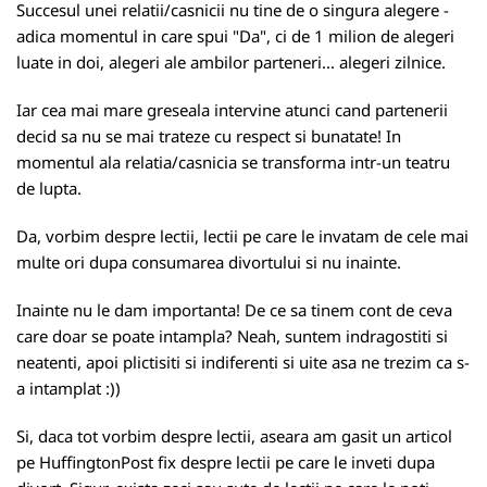
Succesul unei relatii/casnicii nu tine de o singura alegere -
adica momentul in care spui "Da", ci de 1 milion de alegeri
luate in doi, alegeri ale ambilor parteneri... alegeri zilnice.
Iar cea mai mare greseala intervine atunci cand partenerii
decid sa nu se mai trateze cu respect si bunatate! In
momentul ala relatia/casnicia se transforma intr-un teatru
de lupta.
Da, vorbim despre lectii, lectii pe care le invatam de cele mai
multe ori dupa consumarea divortului si nu inainte.
Inainte nu le dam importanta! De ce sa tinem cont de ceva
care doar se poate intampla? Neah, suntem indragostiti si
neatenti, apoi plictisiti si indiferenti si uite asa ne trezim ca s-
a intamplat :))
Si, daca tot vorbim despre lectii, aseara am gasit un articol
pe
HuffingtonPost
fix despre lectii pe care le inveti dupa