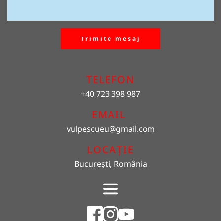
Trimite mesaj
TELEFON
+40 723 398 987
EMAIL 
vulpescueu
@gmail.com
LOCAȚIE
București, România