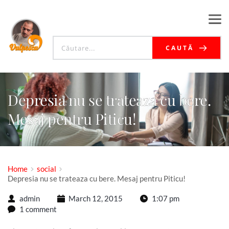
CAUTĂ
Depresia nu se trateaza cu bere.
Mesaj pentru Piticu!
Home
social
Depresia nu se trateaza cu bere. Mesaj pentru Piticu!
admin
March 12, 2015
1:07 pm
1 comment