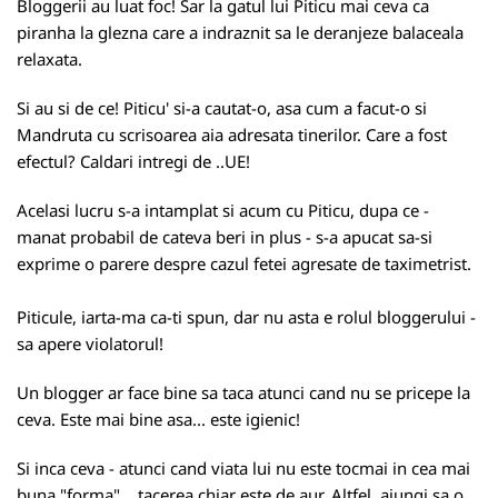
Bloggerii au luat foc! Sar la gatul lui Piticu mai ceva ca
piranha la glezna care a indraznit sa le deranjeze balaceala
relaxata.
Si au si de ce! Piticu' si-a cautat-o, asa cum a facut-o si
Mandruta cu scrisoarea aia adresata tinerilor. Care a fost
efectul? Caldari intregi de ..UE!
Acelasi lucru s-a intamplat si acum cu Piticu, dupa ce -
manat probabil de cateva beri in plus - s-a apucat sa-si
exprime o parere despre cazul fetei agresate de taximetrist.
Piticule, iarta-ma ca-ti spun, dar nu asta e rolul bloggerului -
sa apere violatorul!
Un blogger ar face bine sa taca atunci cand nu se pricepe la
ceva. Este mai bine asa... este igienic!
Si inca ceva - atunci cand viata lui nu este tocmai in cea mai
buna "forma"... tacerea chiar este de aur. Altfel, ajungi sa o