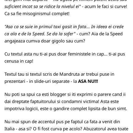
suficient incat sa se ridice la nivelul ei"
- acum le faci si curve!
Ca sa fie misoginismul complet!
"Asa ca se suie in primul taxi gasit in fata... In ideea ei crede
ca ala e de la Speed. Se da la sofer"
- cum? Aia de la Speed
angajeaza cumva doar gigolo sau cum?
Cu textul asta nu ti-ai pus doar feministele in cap... ti-ai pus
cenusa in cap!
Textul tau si textul scris de Mandruta ar trebui puse in
prezentari - in slide-uri separate - la
ASA NU!!!
Nu poti sa spui ca esti blogger si iti exprimi o parere cand ii
dai dreptate faptuitorului si condamni victima! Asta este
impotriva logicii, este o gandire complet lipsita de bun simt.
Nu mai spun de accentul pus pe faptul ca fata a venit din
Italia - asa si? O fi fost curva pe acolo? Abuzatorul avea toate