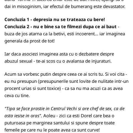
dai in misoginism, iar efectul de bumerang este devastator.
Concluzia 1 - depresia nu se trateaza cu bere!
Concluzia
2 - nu e bine sa
te filmezi
dupa ce ai baut
-
buza de jos atarna ca la betivi, esti incoerent... iar imaginea
generala da prost de tot!
Iar daca asociezi imaginea asta cu o dezbatere despre
abuzul sexual - te-ai scos cu o avalansa de injuraturi.
Acum sa vorbesc putin despre ceea ce ai scris tu. Si voi cita -
eu nu presupun (presupunerile sunt lovite de nulitate intr-un
procent urias si sunt toxice) - ca sa nu ma acuzi ca as avea
ceva cu tine.
"Tipa se face prastie in Centrul Vechi si are chef de sex, ca de
asta iesise in oras".
Aoleu - zici ca esti Dorel care bea o
puturoasa pe marginea santului si spune despre toate
femeile pe care nu le poate avea ca sunt curve!