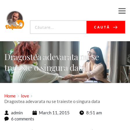
CAUTĂ
Dragostea adevarata nu se
traieste o singura data
Home
love
Dragostea adevarata nu se traieste o singura data
admin
March 11, 2015
8:51 am
6 comments