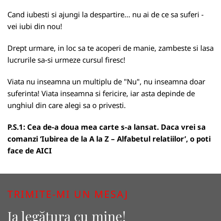
Cand iubesti si ajungi la despartire... nu ai de ce sa suferi -
vei iubi din nou!
Drept urmare, in loc sa te acoperi de manie, zambeste si lasa
lucrurile sa-si urmeze cursul firesc!
Viata nu inseamna un multiplu de "Nu", nu inseamna doar
suferinta! Viata inseamna si fericire, iar asta depinde de
unghiul din care alegi sa o privesti.
P.S.1: Cea de-a doua mea carte s-a lansat. Daca vrei sa
comanzi ‘Iubirea de la A la Z – Alfabetul relatiilor’, o poti
face de
AICI
TRIMITE-MI UN MESAJ
Ia legătura cu mine!