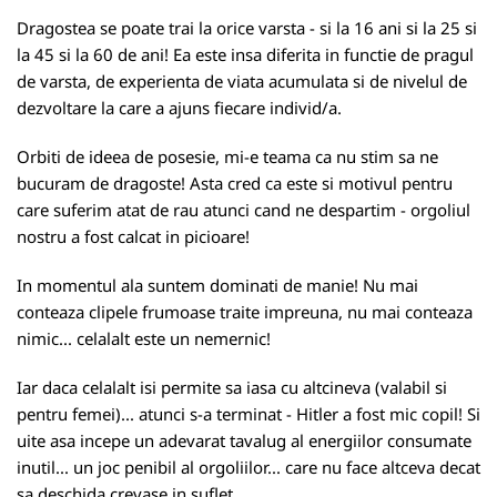
Dragostea se poate trai la orice varsta - si la 16 ani si la 25 si
la 45 si la 60 de ani! Ea este insa diferita in functie de pragul
de varsta, de experienta de viata acumulata si de nivelul de
dezvoltare la care a ajuns fiecare individ/a.
Orbiti de ideea de posesie, mi-e teama ca nu stim sa ne
bucuram de dragoste! Asta cred ca este si motivul pentru
care suferim atat de rau atunci cand ne despartim - orgoliul
nostru a fost calcat in picioare!
In momentul ala suntem dominati de manie! Nu mai
conteaza clipele frumoase traite impreuna, nu mai conteaza
nimic... celalalt este un nemernic!
Iar daca celalalt isi permite sa iasa cu altcineva (valabil si
pentru femei)... atunci s-a terminat - Hitler a fost mic copil! Si
uite asa incepe un adevarat tavalug al energiilor consumate
inutil... un joc penibil al orgoliilor... care nu face altceva decat
sa deschida crevase in suflet.