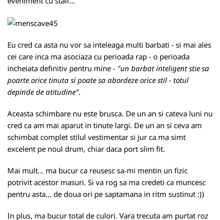
eveniment cu staif...
Eu cred ca asta nu vor sa inteleaga multi barbati - si mai ales
cei care inca ma asociaza cu perioada rap - o perioada
incheiata definitiv pentru mine -
"un barbat inteligent stie sa
poarte orice tinuta si poate sa abordeze orice stil - totul
depinde de atitudine"
.
Aceasta schimbare nu este brusca. De un an si cateva luni nu
cred ca am mai aparut in tinute largi. De un an si ceva am
schimbat complet stilul vestimentar si jur ca ma simt
excelent pe noul drum, chiar daca port slim fit.
Mai mult... ma bucur ca reusesc sa-mi mentin un fizic
potrivit acestor masuri. Si va rog sa ma credeti ca muncesc
pentru asta... de doua ori pe saptamana in ritm sustinut :))
In plus, ma bucur total de culori. Vara trecuta am purtat roz