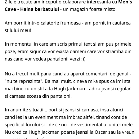
Zilele trecute am inceput o colaborare interesanta cu
Men's
Cave - Haina barbatului
- un magazin foarte misto.
Am pornit intr-o calatorie frumoasa - am pornit in cautarea
stilului meu!
In momentul in care am scris primul text si am pus primele
poze, eram sigur ca vor exista oameni care vor stramba din
nas cand vor vedea pantalonii verzi :))
Nu a trecut mult pana cand au aparut comentarii de genul -
"nu te reprezinta". Ba mai mult, cineva mi-a spus ca imi sta
mai bine cu un stil a-la Hugh Jackman - adica jeansi regular
si camasa scoasa din pantaloni.
In anumite situatii... port si jeansi si camasa, insa atunci
cand ies la un eveniment ma imbrac altfel, tinand cont de
specificul locului si - de ce nu - de vestimentatia iubitei mele.
Nu cred ca Hugh Jackman poarta jeansi la Oscar sau la vreun