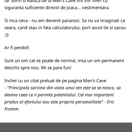
iar Sorin si Raluca de la Men's Cave imi vor oferi cu
siguranta suficiente directii de joaca... vestimentara.
Si inca ceva - nu am devenit paranoic. Sa nu va imaginati ca
seara, cand stau in fata calculatorului, port ascot tie si sacou
:))
Ar fi penibil!
Sunt un om cat se poate de normal, insa un om permanent
deschis spre nou. Mi se pare fun!
Inchei cu un citat preluat de pe pagina Men's Cave
-
"Principala sarcina din viata unui om este sa se nasca, sa
devina ceea ce ii permite potentialul. Cel mai important
produs al efortului sau este propria personalitate" -
Eric
Fromm.