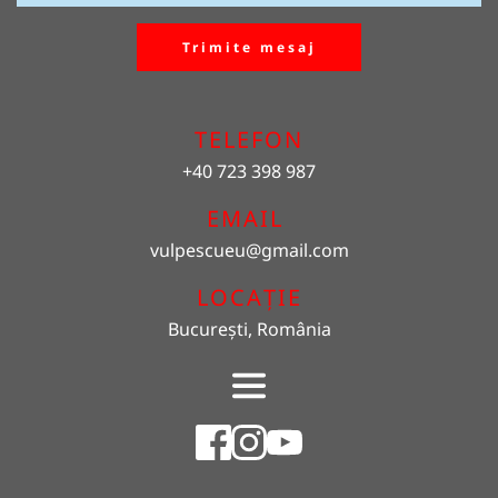
Trimite mesaj
TELEFON
+40 723 398 987
EMAIL 
vulpescueu
@gmail.com
LOCAȚIE
București, România