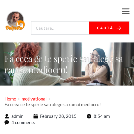
CAUTĂ
Fa ceea ce te sperie sau alege sa
ramai mediocru!
Home
motivational
Fa ceea ce te sperie sau alege sa ramai mediocru!
admin
February 28, 2015
8:54 am
4 comments