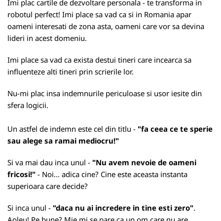
Imi plac cartile de dezvoltare personala - te transforma in
robotul perfect! Imi place sa vad ca si in Romania apar
oameni interesati de zona asta, oameni care vor sa devina
lideri in acest domeniu.
Imi place sa vad ca exista destui tineri care incearca sa
influenteze alti tineri prin scrierile lor.
Nu-mi plac insa indemnurile periculoase si usor iesite din
sfera logicii.
Un astfel de indemn este cel din titlu -
"fa ceea ce te sperie
sau alege sa ramai mediocru!"
Si va mai dau inca unul -
"Nu avem nevoie de oameni
fricosi!"
- Noi... adica cine? Cine este aceasta instanta
superioara care decide?
Si inca unul -
"daca nu ai incredere in tine esti zero"
.
Aoleu! Pe bune? Mie mi se pare ca un om care nu are