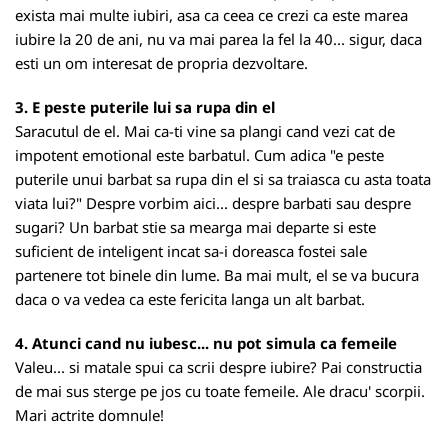
exista mai multe iubiri, asa ca ceea ce crezi ca este marea
iubire la 20 de ani, nu va mai parea la fel la 40... sigur, daca
esti un om interesat de propria dezvoltare.
3. E peste puterile lui sa rupa din el
Saracutul de el. Mai ca-ti vine sa plangi cand vezi cat de
impotent emotional este barbatul. Cum adica "e peste
puterile unui barbat sa rupa din el si sa traiasca cu asta toata
viata lui?" Despre vorbim aici... despre barbati sau despre
sugari? Un barbat stie sa mearga mai departe si este
suficient de inteligent incat sa-i doreasca fostei sale
partenere tot binele din lume. Ba mai mult, el se va bucura
daca o va vedea ca este fericita langa un alt barbat.
4. Atunci cand nu iubesc... nu pot simula ca femeile
Valeu... si matale spui ca scrii despre iubire? Pai constructia
de mai sus sterge pe jos cu toate femeile. Ale dracu' scorpii.
Mari actrite domnule!