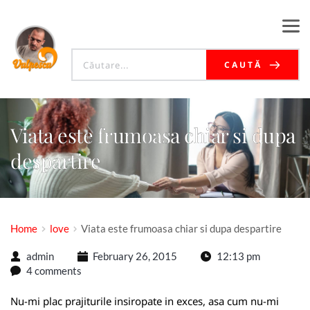
CAUTĂ
Viata este frumoasa chiar si dupa
despartire
Home
love
Viata este frumoasa chiar si dupa despartire
admin
February 26, 2015
12:13 pm
4 comments
Nu-mi plac prajiturile insiropate in exces, asa cum nu-mi