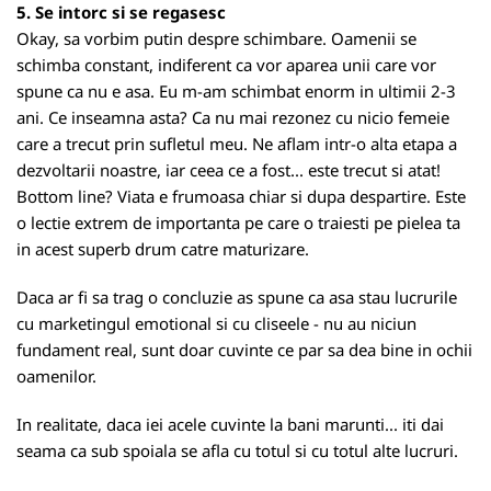
5. Se intorc si se regasesc
Okay, sa vorbim putin despre schimbare. Oamenii se
schimba constant, indiferent ca vor aparea unii care vor
spune ca nu e asa. Eu m-am schimbat enorm in ultimii 2-3
ani. Ce inseamna asta? Ca nu mai rezonez cu nicio femeie
care a trecut prin sufletul meu. Ne aflam intr-o alta etapa a
dezvoltarii noastre, iar ceea ce a fost... este trecut si atat!
Bottom line? Viata e frumoasa chiar si dupa despartire. Este
o lectie extrem de importanta pe care o traiesti pe pielea ta
in acest superb drum catre maturizare.
Daca ar fi sa trag o concluzie as spune ca asa stau lucrurile
cu marketingul emotional si cu cliseele - nu au niciun
fundament real, sunt doar cuvinte ce par sa dea bine in ochii
oamenilor.
In realitate, daca iei acele cuvinte la bani marunti... iti dai
seama ca sub spoiala se afla cu totul si cu totul alte lucruri.