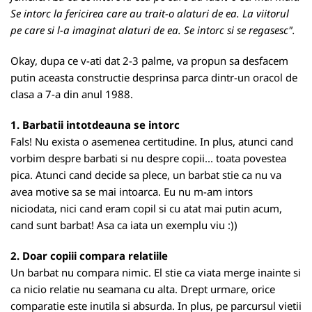
Se intorc la fericirea care au trait-o alaturi de ea. La viitorul
pe care si l-a imaginat alaturi de ea. Se intorc si se regasesc".
Okay, dupa ce v-ati dat 2-3 palme, va propun sa desfacem
putin aceasta constructie desprinsa parca dintr-un oracol de
clasa a 7-a din anul 1988.
1. Barbatii intotdeauna se intorc
Fals! Nu exista o asemenea certitudine. In plus, atunci cand
vorbim despre barbati si nu despre copii... toata povestea
pica. Atunci cand decide sa plece, un barbat stie ca nu va
avea motive sa se mai intoarca. Eu nu m-am intors
niciodata, nici cand eram copil si cu atat mai putin acum,
cand sunt barbat! Asa ca iata un exemplu viu :))
2. Doar copiii compara relatiile
Un barbat nu compara nimic. El stie ca viata merge inainte si
ca nicio relatie nu seamana cu alta. Drept urmare, orice
comparatie este inutila si absurda. In plus, pe parcursul vietii