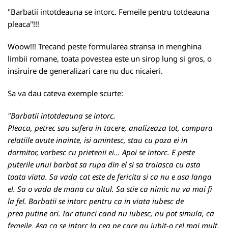
"
Barbatii intotdeauna se intorc
. Femeile pentru totdeauna
pleaca"!!!
Woow!!! Trecand peste formularea stransa in menghina
limbii romane, toata povestea este un sirop lung si gros, o
insiruire de generalizari care nu duc nicaieri.
Sa va dau cateva exemple scurte:
"Barbatii intotdeauna se intorc.
Pleaca, petrec sau sufera in tacere, analizeaza tot, compara
relatiile avute inainte, isi amintesc, stau cu poza ei in
dormitor, vorbesc cu prietenii ei... Apoi se intorc. E peste
puterile unui barbat sa rupa din el si sa traiasca cu asta
toata viata. Sa vada cat este de fericita si ca nu e asa langa
el. Sa o vada de mana cu altul. Sa stie ca nimic nu va mai fi
la fel. Barbatii se intorc pentru ca in viata iubesc de
prea putine ori. Iar atunci cand nu iubesc, nu pot simula, ca
femeile. Asa ca se intorc la cea pe care au iubit-o cel mai mult.