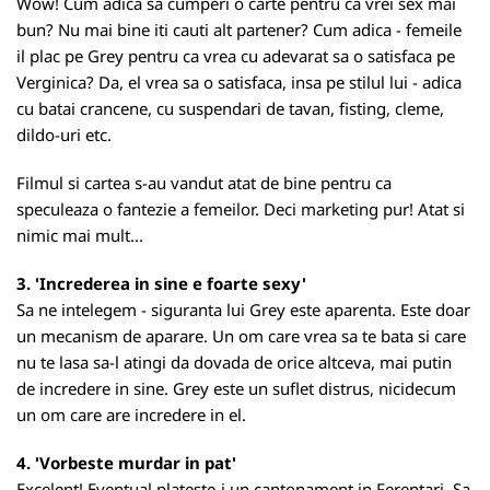
Wow! Cum adica sa cumperi o carte pentru ca vrei sex mai
bun? Nu mai bine iti cauti alt partener? Cum adica - femeile
il plac pe Grey pentru ca vrea cu adevarat sa o satisfaca pe
Verginica? Da, el vrea sa o satisfaca, insa pe stilul lui - adica
cu batai crancene, cu suspendari de tavan, fisting, cleme,
dildo-uri etc.
Filmul si cartea s-au vandut atat de bine pentru ca
speculeaza o fantezie a femeilor. Deci marketing pur! Atat si
nimic mai mult...
3. 'Increderea in sine e foarte sexy'
Sa ne intelegem - siguranta lui Grey este aparenta. Este doar
un mecanism de aparare. Un om care vrea sa te bata si care
nu te lasa sa-l atingi da dovada de orice altceva, mai putin
de incredere in sine. Grey este un suflet distrus, nicidecum
un om care are incredere in el.
4. 'Vorbeste murdar in pat'
Excelent! Eventual plateste-i un cantonament in Ferentari. Sa