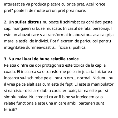
interesat sa va produca placere cu orice pret. Acel "orice
pret" poate fi de multe ori un pret prea mare.
2. Un suflet distrus
nu poate fi schimbat cu ochi dati peste
cap, mangaieri si buze muscate. In cazul de fata, personajul
este un abuzat care s-a transformat in abuzator... asa ca grija
mare la astfel de indivizi. Pot fi extrem de periculosi pentru
integritatea dumneavoastra... fizica si psihica.
3. Nu mai luati de bune relatiile toxice
Relatia dintre cei doi protagonisti este toxica de la cap la
coada. El incearca sa o transforme pe ea in jucaria lui; iar ea
incearca sa-l schimbe pe el intr-un om... normal. Niciunul nu
il vrea pe celalalt asa cum este de fapt. El este si manipulator
si narcisic - deci are dublu caracter toxic; iar ea este pur si
simplu naiva. Nu credeti ca ar fi bine sa intelegem ca o
relatie functionala este una in care ambii parteneri sunt
fericiti?