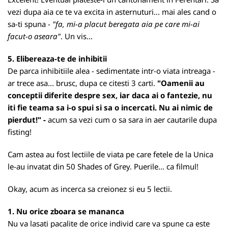
vezi dupa aia ce te va excita in asternuturi... mai ales cand o
sa-ti spuna -
"fa, mi-a placut beregata aia pe care mi-ai
facut-o aseara"
. Un vis...
5. Elibereaza-te de inhibitii
De parca inhibitiile alea - sedimentate intr-o viata intreaga -
ar trece asa... brusc, dupa ce citesti 3 carti.
"Oamenii au
conceptii diferite despre sex, iar daca ai o fantezie, nu
iti fie teama sa i-o spui si sa o incercati. Nu ai nimic de
pierdut!" -
acum sa vezi cum o sa sara in aer cautarile dupa
fisting!
Cam astea au fost lectiile de viata pe care fetele de la Unica
le-au invatat din 50 Shades of Grey. Puerile... ca filmul!
Okay, acum as incerca sa creionez si eu 5 lectii.
1. Nu orice zboara se mananca
Nu va lasati pacalite de orice individ care va spune ca este