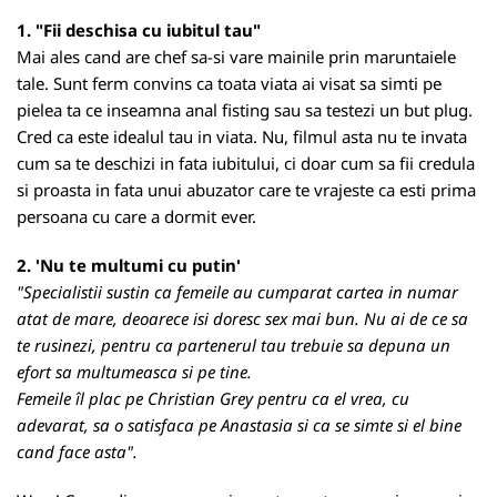
1. "Fii deschisa cu iubitul tau"
Mai ales cand are chef sa-si vare mainile prin maruntaiele
tale. Sunt ferm convins ca toata viata ai visat sa simti pe
pielea ta ce inseamna anal fisting sau sa testezi un but plug.
Cred ca este idealul tau in viata. Nu, filmul asta nu te invata
cum sa te deschizi in fata iubitului, ci doar cum sa fii credula
si proasta in fata unui abuzator care te vrajeste ca esti prima
persoana cu care a dormit ever.
2. 'Nu te multumi cu putin'
"Specialistii sustin ca femeile au cumparat cartea in numar
atat de mare, deoarece isi doresc sex mai bun. Nu ai de ce sa
te rusinezi, pentru ca partenerul tau trebuie sa depuna un
efort sa multumeasca si pe tine.
Femeile îl plac pe Christian Grey pentru ca el vrea, cu
adevarat, sa o satisfaca pe Anastasia si ca se simte si el bine
cand face asta".