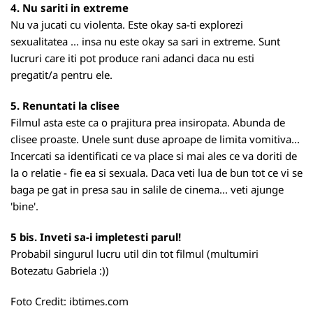
4. Nu sariti in extreme
Nu va jucati cu violenta. Este okay sa-ti explorezi
sexualitatea ... insa nu este okay sa sari in extreme. Sunt
lucruri care iti pot produce rani adanci daca nu esti
pregatit/a pentru ele.
5. Renuntati la clisee
Filmul asta este ca o prajitura prea insiropata. Abunda de
clisee proaste. Unele sunt duse aproape de limita vomitiva...
Incercati sa identificati ce va place si mai ales ce va doriti de
la o relatie - fie ea si sexuala. Daca veti lua de bun tot ce vi se
baga pe gat in presa sau in salile de cinema... veti ajunge
'bine'.
5 bis. Inveti sa-i impletesti parul!
Probabil singurul lucru util din tot filmul (multumiri
Botezatu Gabriela :))
Foto Credit:
ibtimes.com