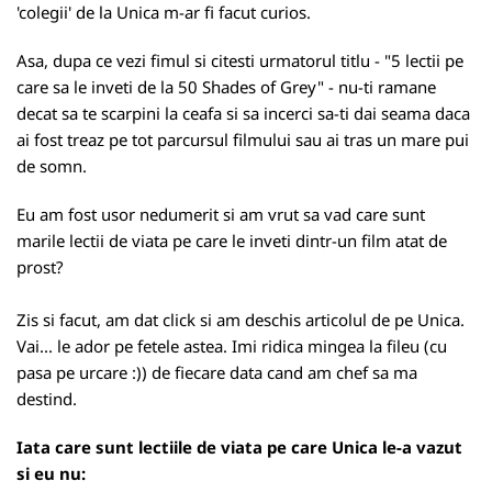
'colegii' de la Unica m-ar fi facut curios.
Asa, dupa ce vezi fimul si citesti urmatorul titlu - "5 lectii pe
care sa le inveti de la 50 Shades of Grey" - nu-ti ramane
decat sa te scarpini la ceafa si sa incerci sa-ti dai seama daca
ai fost treaz pe tot parcursul filmului sau ai tras un mare pui
de somn.
Eu am fost usor nedumerit si am vrut sa vad care sunt
marile lectii de viata pe care le inveti dintr-un film atat de
prost?
Zis si facut, am dat
click
si am deschis articolul de pe Unica.
Vai... le ador pe fetele astea. Imi ridica mingea la fileu (cu
pasa pe urcare :)) de fiecare data cand am chef sa ma
destind.
Iata care sunt lectiile de viata pe care Unica le-a vazut
si eu nu: