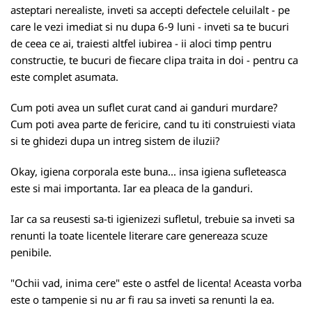
asteptari nerealiste, inveti sa accepti defectele celuilalt - pe
care le vezi imediat si nu dupa 6-9 luni - inveti sa te bucuri
de ceea ce ai, traiesti altfel iubirea - ii aloci timp pentru
constructie, te bucuri de fiecare clipa traita in doi - pentru ca
este complet asumata.
Cum poti avea un suflet curat cand ai ganduri murdare?
Cum poti avea parte de fericire, cand tu iti construiesti viata
si te ghidezi dupa un intreg sistem de iluzii?
Okay, igiena corporala este buna... insa igiena sufleteasca
este si mai importanta. Iar ea pleaca de la ganduri.
Iar ca sa reusesti sa-ti igienizezi sufletul, trebuie sa inveti sa
renunti la toate licentele literare care genereaza scuze
penibile.
"Ochii vad, inima cere" este o astfel de licenta! Aceasta vorba
este o tampenie si nu ar fi rau sa inveti sa renunti la ea.