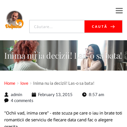
CAUTĂ
Inima nu ia decizii! Las-o sa bata!
Home
love
Inima nu ia decizii! Las-o sa bata!
admin
February 13, 2015
8:57 am
4 comments
"Ochii vad, inima cere" - este scuza pe care o iau in brate toti
romanticii de serviciu de fiecare data cand fac o alegere
gresita.