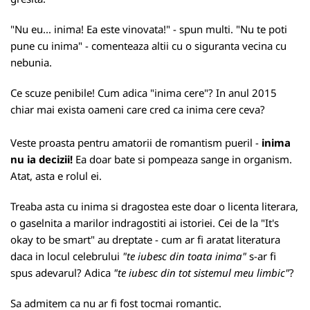
"Nu eu... inima! Ea este vinovata!" - spun multi. "Nu te poti
pune cu inima" - comenteaza altii cu o siguranta vecina cu
nebunia.
Ce scuze penibile! Cum adica "inima cere"? In anul 2015
chiar mai exista oameni care cred ca inima cere ceva?
Veste proasta pentru amatorii de romantism pueril -
inima
nu ia decizii!
Ea doar bate si pompeaza sange in organism.
Atat, asta e rolul ei.
Treaba asta cu inima si dragostea este doar o licenta literara,
o gaselnita a marilor indragostiti ai istoriei. Cei de la "It's
okay to be smart" au dreptate - cum ar fi aratat literatura
daca in locul celebrului
"te iubesc din toata inima"
s-ar fi
spus adevarul? Adica
"te iubesc din tot sistemul meu limbic"
?
Sa admitem ca nu ar fi fost tocmai romantic.