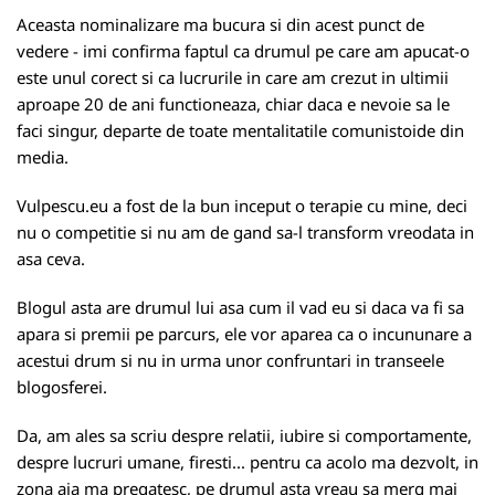
Aceasta nominalizare ma bucura si din acest punct de
vedere - imi confirma faptul ca drumul pe care am apucat-o
este unul corect si ca lucrurile in care am crezut in ultimii
aproape 20 de ani functioneaza, chiar daca e nevoie sa le
faci singur, departe de toate mentalitatile comunistoide din
media.
Vulpescu.eu a fost de la bun inceput o terapie cu mine, deci
nu o competitie si nu am de gand sa-l transform vreodata in
asa ceva.
Blogul asta are drumul lui asa cum il vad eu si daca va fi sa
apara si premii pe parcurs, ele vor aparea ca o incununare a
acestui drum si nu in urma unor confruntari in transeele
blogosferei.
Da, am ales sa scriu despre relatii, iubire si comportamente,
despre lucruri umane, firesti... pentru ca acolo ma dezvolt, in
zona aia ma pregatesc, pe drumul asta vreau sa merg mai