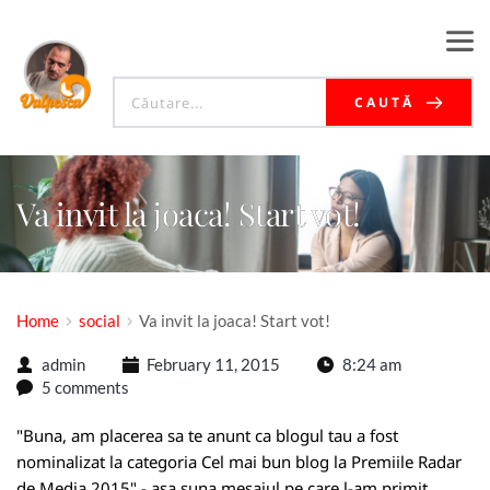
CAUTĂ
Va invit la joaca! Start vot!
Home
social
Va invit la joaca! Start vot!
admin
February 11, 2015
8:24 am
5 comments
"Buna, am placerea sa te anunt ca blogul tau a fost
nominalizat la categoria Cel mai bun blog la Premiile Radar
de Media 2015" - asa suna mesajul pe care l-am primit