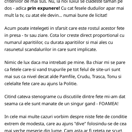
criteriilor de mai sus. Nu, la noi luxul se cladeste taman pe
dos - adica
prin expunere!
Cu cat fesele duduilor apar mai
mult la tv, cu atat ele devin... numai bune de licitat!
Acum poate intelegeti in sfarsit care este rostul acestor fete
in presa - tv sau ziare. Cota lor creste direct proportional cu
numarul aparitiilor, cu durata aparitiilor si mai ales cu
rasunetul scandalurilor in care sunt implicate.
Nimic de lux daca ma intrebati pe mine. Ba chiar mi se pare
ca fetele care-si vand trupurile pe tot felul de site-uri sunt
mai sus ca nivel decat alde Pamfile, Crudu, Trasca, Tonu si
celelalte fete care au ajuns la Politie.
Citind cateva stenograme cu discutiile dintre fete mi-am dat
seama ca ele sunt manate de un singur gand - FOAMEA!
In cele mai multe cazuri vorbim despre niste fete de conditie
extrem de modesta, care au ajuns "dive" folosindu-se de cea
mai veche meserie din lume. Cam asta ar fi reteta pe scurt.