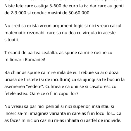
Niste fete care castiga 5-600 de euro la tv, dar care au genti
de 2-3.000 si conduc masini de 50-60.000.
Nu cred ca exista vreun argument logic si nici vreun calcul
matematic rezonabil care sa nu dea cu virgula in aceste
situatii.
Trecand de partea cealalta, as spune ca mi-e rusine cu
milionarii Romaniei!
Ba chiar as spune ca mi-e mila de ei. Trebuie sa ai o doza
uriasa de tristete (si de incultura) ca sa ajungi sa te bucuri la
asemenea "vedete". Culmea e ca unii se si casatoresc cu
fetele astea. Oare ce o fi in capul lor?
Nu vreau sa par nici penibil si nici superior, insa stau si
incerc sa-mi imaginez varianta in care as fi in locul lor... Ca
as face? In niciun caz nu m-as inhaita cu astfel de individe.