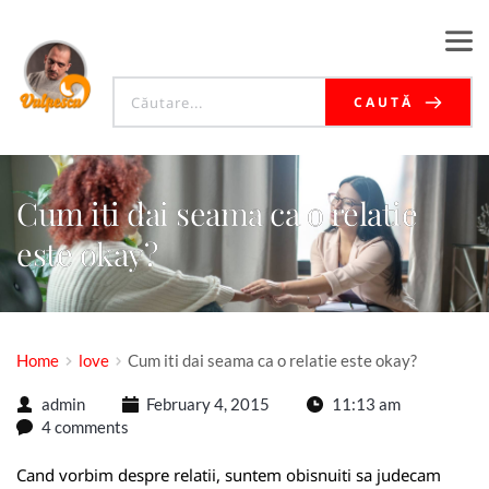
CAUTĂ
Cum iti dai seama ca o relatie
este okay?
Home
love
Cum iti dai seama ca o relatie este okay?
admin
February 4, 2015
11:13 am
4 comments
Cand vorbim despre relatii, suntem obisnuiti sa judecam