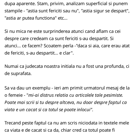
dupa aparente. Stam, privim, analizam superficial si punem
stampile - "astia sunt fericiti sau nu", "astia sigur se despart",
"astia ar putea functiona" etc...
Si nu mica ne este surprinderea atunci cand aflam ca cei
despre care credeam ca sunt fericiti s-au despartit. Si
atunci... ce facem? Scoatem perla -"daca si aia, care erau atat
de fericiti, s-au despartit... e clar".
Numai ca judecata noastra initiala nu a fost una profunda, ci
de suprafata.
Sa va dau un exemplu - ieri am primit urmatorul mesaj de la
o femeie - "
mi-ai distrus relatia cu articolele tale pesimiste.
Poate mai scrii si tu despre altceva, nu doar despre faptul ca
viata e un cacat si ca totul se poate inlocui".
Trecand peste faptul ca nu am scris niciodata in textele mele
ca viata e de cacat si ca da, chiar cred ca totul poate fi