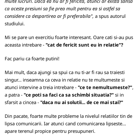
multe lucruri. Daca ea nu ar fi fericita, atunci ar exista sansa
ca aceste presiuni sa fie prea mult pentru ea si astfel sa
considere ca despartirea ar fi preferabila",
a spus autorul
studiului.
Mi se pare un exercitiu foarte interesant. Oare cati si-au pus
aceasta intrebare -
"cat de fericit sunt eu in relatie"?
Fac pariu ca foarte putini!
Mai mult, daca ajungi sa spui ca nu ti-ar fi rau sa traiesti
singur... inseamna ca ceva in relatie nu te multumeste si
atunci intervine a treia intrebare -
"ce te nemultumeste?"
,
a patra -
"ce poti sa faci ca sa schimbi situatia?"
si in
sfarsit a cincea -
"daca nu ai solutii... de ce mai stai?"
Din pacate, foarte multe probleme la nivelul relatiilor tin de
lipsa comunicarii. Iar atunci cand comunicarea lipseste...
apare terenul propice pentru presupuneri.