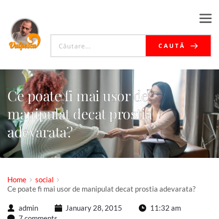
CAUTĂ
Ce poate fi mai usor de
manipulat decat prostia
adevarata?
Home
social
Ce poate fi mai usor de manipulat decat prostia adevarata?
admin
January 28, 2015
11:32 am
7 comments