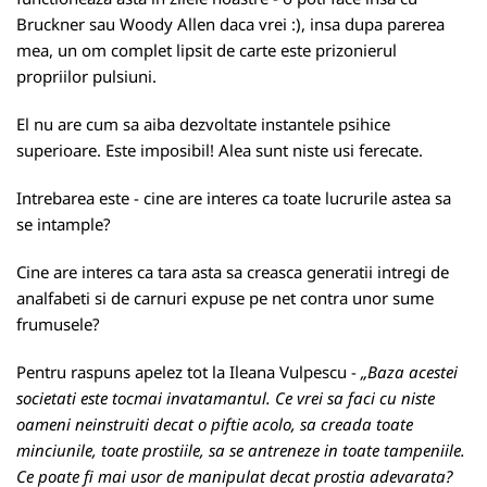
Bruckner sau Woody Allen daca vrei :), insa dupa parerea
mea, un om complet lipsit de carte este prizonierul
propriilor pulsiuni.
El nu are cum sa aiba dezvoltate instantele psihice
superioare. Este imposibil! Alea sunt niste usi ferecate.
Intrebarea este - cine are interes ca toate lucrurile astea sa
se intample?
Cine are interes ca tara asta sa creasca generatii intregi de
analfabeti si de carnuri expuse pe net contra unor sume
frumusele?
Pentru raspuns apelez tot la Ileana Vulpescu -
„Baza acestei
societati este tocmai invatamantul. Ce vrei sa faci cu niste
oameni neinstruiti decat o piftie acolo, sa creada toate
minciunile, toate prostiile, sa se antreneze in toate tampeniile.
Ce poate fi mai usor de manipulat decat prostia adevarata?