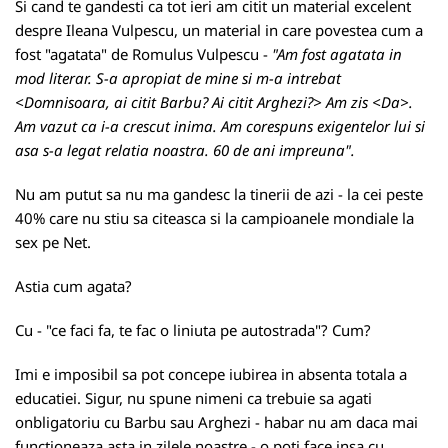
Si cand te gandesti ca tot ieri am citit un
material excelent
despre Ileana Vulpescu, un material in care povestea cum a
fost "agatata" de Romulus Vulpescu -
"Am fost agatata in
mod literar. S-a apropiat de mine si m-a intrebat
<Domnisoara, ai citit Barbu? Ai citit Arghezi?> Am zis <Da>.
Am vazut ca i-a crescut inima. Am corespuns exigentelor lui si
asa s-a legat relatia noastra. 60 de ani impreuna".
Nu am putut sa nu ma gandesc la tinerii de azi - la cei peste
40% care nu stiu sa citeasca si la campioanele mondiale la
sex pe Net.
Astia cum agata?
Cu - "ce faci fa, te fac o liniuta pe autostrada"? Cum?
Imi e imposibil sa pot concepe iubirea in absenta totala a
educatiei. Sigur, nu spune nimeni ca trebuie sa agati
onbligatoriu cu Barbu sau Arghezi - habar nu am daca mai
functioneaza asta in zilele noastre - o poti face insa cu