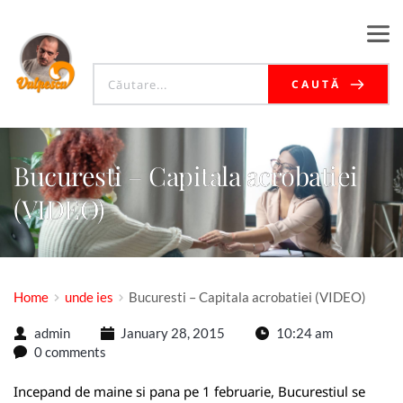
CAUTĂ
Bucuresti – Capitala acrobatiei
(VIDEO)
Home
unde ies
Bucuresti – Capitala acrobatiei (VIDEO)
admin
January 28, 2015
10:24 am
0 comments
Incepand de maine si pana pe 1 februarie, Bucurestiul se