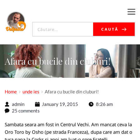
CAUTĂ
Afara cu bucile din cluburi!
Home
unde ies
Afara cu bucile din cluburi!
admin
January 19, 2015
8:26 am
25 comments
Sambata seara am fost in Centrul Vechi. Am mancat ceva la
Oro Toro by Osho (pe strada Franceza), dupa care am dat o
tura pana la Corks si apoi am luat-o spre Fratelli.