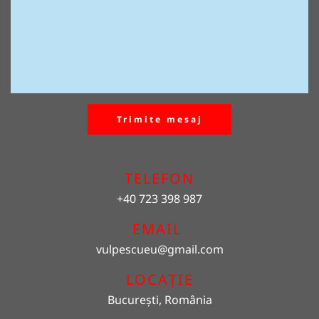
Trimite mesaj
TELEFON
+40 723 398 987
EMAIL 
vulpescueu
@gmail.com
LOCAȚIE
București, România