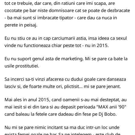
tot ce trebuie, dar care, din ratiuni care imi scapa, are
cocotate pe bar niste domnisoare cat se poate de dezbracate
- ba mai sunt si imbracate tipator - care dau ca nuca in
perete in peisaj.
Eu nu stiu ce au in cap carciumarii astia, insa ideea ca sexul
vinde nu functioneaza chiar peste tot - nu in 2015.
Eu nu suport genul asta de marketing. Mi se pare ca bate la
usile prostitutiei.
Sa incerci sa-ti vinzi afacerea cu dudui goale care danseaza
lasciv si, de foarte multe ori, plictisit... mi se pare jenant.
Mai ales in anul 2015, cand oamenii s-au mai desteptat, au
mai iesit si ei din tara si au depasit perioada "MAX anii '90"
cand baleau la fetele care dadeau din fese pe Dj Bobo.
Nu mi se pare nimic incitant sa ma duc intr-un loc unde
exista femei goale pe bar. Sa ne intelegem - este club de