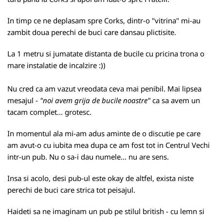
In timp ce ne deplasam spre Corks, dintr-o "vitrina" mi-au
zambit doua perechi de buci care dansau plictisite.
La 1 metru si jumatate distanta de bucile cu pricina trona o
mare instalatie de incalzire :))
Nu cred ca am vazut vreodata ceva mai penibil. Mai lipsea
mesajul -
"noi avem grija de bucile noastre"
ca sa avem un
tacam complet... grotesc.
In momentul ala mi-am adus aminte de o discutie pe care
am avut-o cu iubita mea dupa ce am fost tot in Centrul Vechi
intr-un pub. Nu o sa-i dau numele... nu are sens.
Insa si acolo, desi pub-ul este okay de altfel, exista niste
perechi de buci care strica tot peisajul.
Haideti sa ne imaginam un pub pe stilul british - cu lemn si