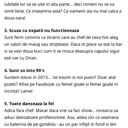
iubitele lor sa se uite in alta parte... deci nimeni nu se va
simti bine. Ce inseamna asta? Ca oamenii aia nu mai calca a
doua oara!
3. Scuza cu expatii nu functioneaza
Sunt ferm convins ca strainii care au chef de ceva hot aleg
un salon de masaj sau striptease. Daca iti place sa stai la bar
si sa vezi doua buci cum ti se misca deasupra capului sigur
esti var cu Onan.
4. Sunt so into 90's
Suntem totusi in 2015... ne trezim si noi putin? Doar atat
puteti? Afise pe Facebook cu femei goale si femei goale in
incinta? Lame!
5. Toate danseaza la fel
Adica fara chef. Macar daca vrei sa faci show... incearca sa
aduci dansatoare profesioniste. Asa, astea zici ca seamana
cu balerina de pe gondola - au un par infipt in fund si din