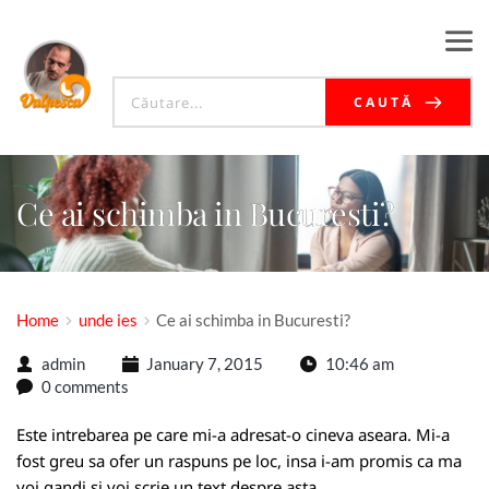
CAUTĂ
Ce ai schimba in Bucuresti?
Home
unde ies
Ce ai schimba in Bucuresti?
admin
January 7, 2015
10:46 am
0 comments
Este intrebarea pe care mi-a adresat-o cineva aseara. Mi-a
fost greu sa ofer un raspuns pe loc, insa i-am promis ca ma
voi gandi si voi scrie un text despre asta.