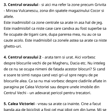
3. Centrul orasului
- si aici ma refer la zone precum Grivita
- Mircea Vulcanescu, zona din spatele magazinului Cocor si
altele.
Este inadmisibil ca zone centrale sa arate in asa hal de jeg.
Este inadmisibil ca niste case care candva au fost superbe sa
fie ocupate de tigani care, dupa parerea mea, nu au ce sa
caute acolo. Este inadmisibil ca zonele astea sa arate ca niste
ghetto-uri.
4. Centrul orasului 2
- arata tern si urat. Aici vorbesc
despre blocurile vechi de pe Magheru, Dacia etc. Nu inteleg
de ce nu se ocupa nimeni de fatada acestor blocuri? Si cand
e soare te simti naspa cand vezi gri-ul spre negru de pe
blocurile alea. Ca sa nu mai vorbesc despre cladirile aflate in
paragina pe Calea Victoriei sau despre unele imobile din
Centrul Vechi - un adevarat pericol pentru trecatori.
5. Calea Victoriei
- vreau sa arate ca inainte. Cine a facut
banda aia de biciclisti a fost cel mai idiot om din lume. Mi se