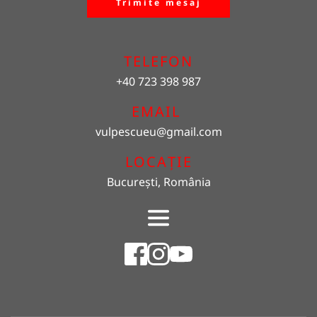
Trimite mesaj
TELEFON
+40 723 398 987
EMAIL 
vulpescueu
@gmail.com
LOCAȚIE
București, România