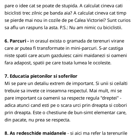
pare o idee cat se poate de stupida. A calculat cineva cati
biciclisti trec zilnic pe banda aia? A calculat cineva cat timp
se pierde mai nou in cozile de pe Calea Victoriei? Sunt curios
sa aflu un raspuns la asta. P.S.: Nu am nimic cu biciclistii.
6. Parcuri -
in orasul exista o gramada de terenuri virane
care ar putea fi transformate in mini-parcuri. S-ar castiga
niste spatii care acum gazduiesc caini maidanezi si oameni
fara adapost, spatii pe care toata lumea le ocoleste.
7. Educatia pietonilor si soferilor
Mi se pare un detaliu extrem de important. Si unii si ceilalti
trebuie sa invete ce inseamna respectul. Mai mult, mi se
pare important ca oamenii sa respecte regula "dreptei" -
adica atunci cand esti pe o scara urci prin dreapta si cobori
prin dreapta. Este o chestiune de bun-simt elementar care,
din pacate, nu prea se respecta.
8. As redeschide maidanele
- si aici ma refer la terenurile