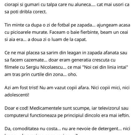
ciorapi si gumari cu talpa care nu aluneca.... cat mai usori ca
sa poti dribla corect.
Tin minte ca dupa o zi de fotbal pe zapada... ajungeam acasa
cu picioarele murate. Faceam o baie fierbinte, beam un ceai
si aia era... a doua zi o luam de la capat.
Ce ne mai placea sa sarim din leagan in zapada afanata sau
sa facem cazemate... doar eram generatia crescuta cu
filmele cu Sergiu Nicolaescu... ce mai "Noi cei din linia intai"
am tras prin curtile din zona... oho.
Azi am fost trist! Nu am vazut copii afara. Nici copii mici, nici
adolescenti!
Doar e cod! Medicamentele sunt scumpe, iar televizorul sau
computerul functioneaza pe principiul dincolo era mai ieftin.
Da, comoditatea nu costa... nu are nevoie de detergent... nici