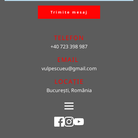
Trimite mesaj
TELEFON
+40 723 398 987
EMAIL 
vulpescueu
@gmail.com
LOCAȚIE
București, România