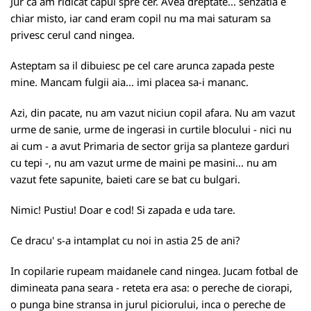
Jur ca am ridicat capul spre cer. Avea dreptate... senzatia e
chiar misto, iar cand eram copil nu ma mai saturam sa
privesc cerul cand ningea.
Asteptam sa il dibuiesc pe cel care arunca zapada peste
mine. Mancam fulgii aia... imi placea sa-i mananc.
Azi, din pacate, nu am vazut niciun copil afara. Nu am vazut
urme de sanie, urme de ingerasi in curtile blocului - nici nu
ai cum - a avut Primaria de sector grija sa planteze garduri
cu tepi -, nu am vazut urme de maini pe masini... nu am
vazut fete sapunite, baieti care se bat cu bulgari.
Nimic! Pustiu! Doar e cod! Si zapada e uda tare.
Ce dracu' s-a intamplat cu noi in astia 25 de ani?
In copilarie rupeam maidanele cand ningea. Jucam fotbal de
dimineata pana seara - reteta era asa: o pereche de ciorapi,
o punga bine stransa in jurul piciorului, inca o pereche de