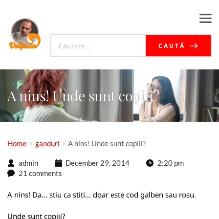
CAUTĂ
A nins! Unde sunt copiii?
Home
ganduri
A nins! Unde sunt copiii?
admin
December 29, 2014
2:20 pm
21 comments
A nins! Da... stiu ca stiti... doar este cod galben sau rosu.
Unde sunt copiii?