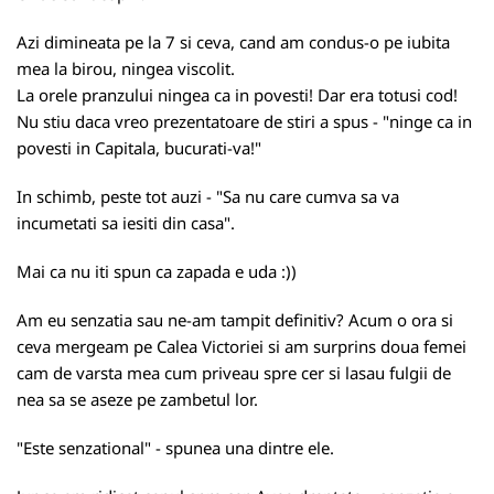
Azi dimineata pe la 7 si ceva, cand am condus-o pe iubita
mea la birou, ningea viscolit.
La orele pranzului ningea ca in povesti! Dar era totusi cod!
Nu stiu daca vreo prezentatoare de stiri a spus - "ninge ca in
povesti in Capitala, bucurati-va!"
In schimb, peste tot auzi - "Sa nu care cumva sa va
incumetati sa iesiti din casa".
Mai ca nu iti spun ca zapada e uda :))
Am eu senzatia sau ne-am tampit definitiv? Acum o ora si
ceva mergeam pe Calea Victoriei si am surprins doua femei
cam de varsta mea cum priveau spre cer si lasau fulgii de
nea sa se aseze pe zambetul lor.
"Este senzational" - spunea una dintre ele.