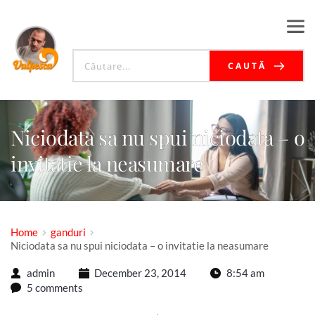
CAUTĂ
Niciodata sa nu spui niciodata – o
invitatie la neasumare
Home
ganduri
Niciodata sa nu spui niciodata – o invitatie la neasumare
admin
December 23, 2014
8:54 am
5 comments