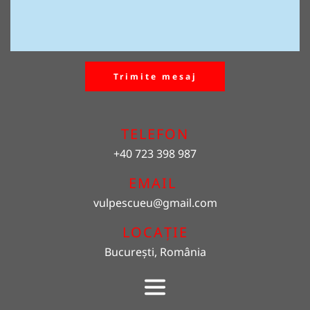
Trimite mesaj
TELEFON
+40 723 398 987
EMAIL 
vulpescueu
@gmail.com
LOCAȚIE
București, România